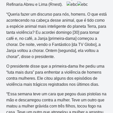
Refinaria Abreu e Lima (Rnest).
“Queria fazer um discurso para nós, homens. O que está
acontecendo na cabeça desse animal, que é tido como
a espécie animal mais inteligente do planeta Terra, para
tanta violência? Eu acordei domingo [30] para tomar
café e, no café, a Janja [primeira-dama] começou a
chorar. De noite, vendo o Fantástico [da TV Globo], a
Janja voltou a chorar. Ontem [segunda], ela voltou a
chorar”, disse o presidente.
O presidente disse que a primeira-dama lhe pediu uma
“luta mais dura” para enfrentar a violência de homens
contra mulheres. Ele citou alguns dos episódios de
violência mais trágicos registrados nos últimos dias.
“Essa semana teve um cara que pegou duas pistolas na
mão e descarregou contra a mulher. Teve um outro que
matou a mulher grávida com três filhos, tocou fogo na
casa. Teve um outro que atropelou a mulher a arrastou