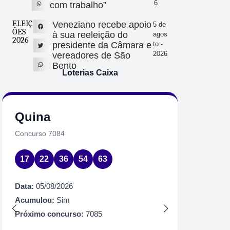
6
com trabalho”
ELEIÇ
Veneziano recebe apoio
5 de
ÕES
à sua reeleição do
agos
2026
presidente da Câmara e
to -
2026
vereadores de São
Bento
Loterias Caixa
Quina
Loto
Concurso 7084
Concurs
17
22
36
54
63
05
0
35
3
Data:
05/08/2026
63
6
Acumulou:
Sim
Próximo concurso:
7085
Data:
05