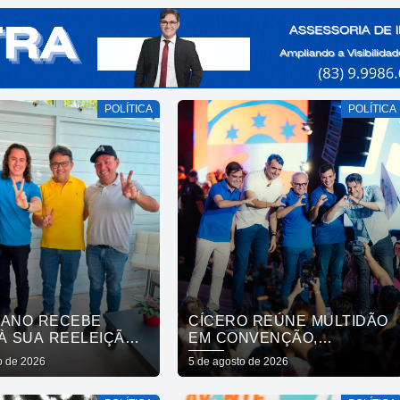
POLÍTICA
POLÍTICA
IANO RECEBE
CÍCERO REÚNE MULTIDÃO
À SUA REELEIÇÃO
EM CONVENÇÃO,
ESIDENTE DA
OFICIALIZA CHAPA COM
o de 2026
5 de agosto de 2026
A E VEREADORES
DIOGO CUNHA LIMA,
O BENTO
VENEZIANO E ANDRÉ