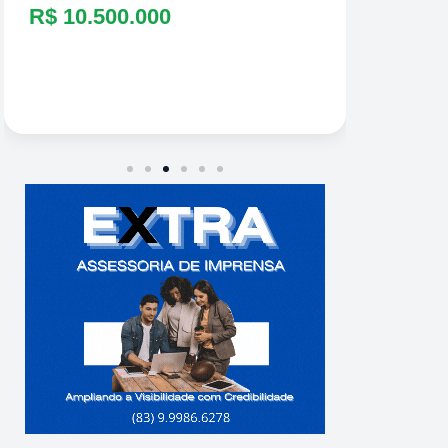
R$ 10.500.000
Acumul
Próximo
R$ 8.