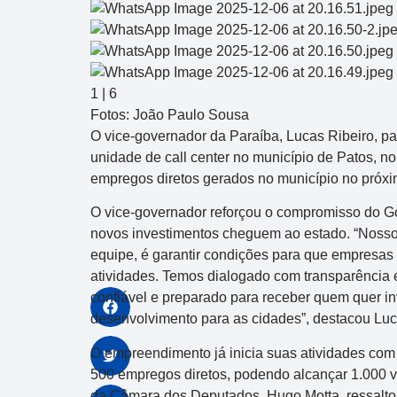
1
|
6
Fotos: João Paulo Sousa
O vice-governador da Paraíba, Lucas Ribeiro, pa
unidade de call center no município de Patos, 
empregos diretos gerados no município no próxi
O vice-governador reforçou o compromisso do Go
novos investimentos cheguem ao estado. “Nosso
equipe, é garantir condições para que empresas
atividades. Temos dialogado com transparência e
confiável e preparado para receber quem quer in
desenvolvimento para as cidades”, destacou Luc
O empreendimento já inicia suas atividades co
500 empregos diretos, podendo alcançar 1.000 v
da Câmara dos Deputados, Hugo Motta, ressalto