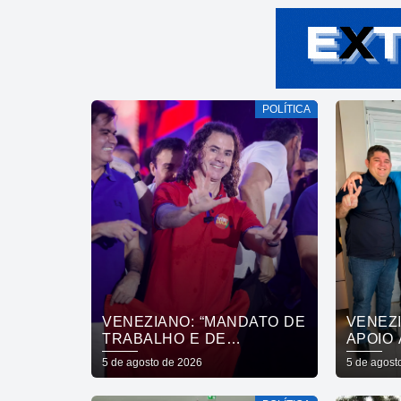
POLÍTICA
VENEZIANO: “MANDATO DE
VENEZ
TRABALHO E DE
APOIO 
ENTREGAS NÃO SE
DO PR
5 de agosto de 2026
5 de agost
COMPRA COM DINHEIRO,
CÂMAR
SE CONQUISTA COM
DE SÃ