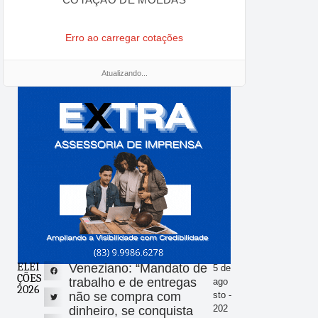
Erro ao carregar cotações
Atualizando...
ELEI
Veneziano: “Mandato de
5 de
ÇÕES
trabalho e de entregas
ago
2026
não se compra com
sto -
202
dinheiro, se conquista