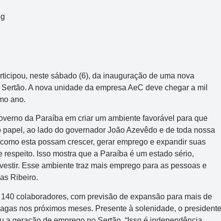
rticipou, neste sábado (6), da inauguração de uma nova
no Sertão. A nova unidade da empresa AeC deve chegar a mil
mo ano.
verno da Paraíba em criar um ambiente favorável para que
 papel, ao lado do governador João Azevêdo e de toda nossa
 como esta possam crescer, gerar emprego e expandir suas
 respeito. Isso mostra que a Paraíba é um estado sério,
vestir. Esse ambiente traz mais emprego para as pessoas e
as Ribeiro.
m 140 colaboradores, com previsão de expansão para mais de
agas nos próximos meses. Presente à solenidade, o president
u a geração de emprego no Sertão. “Isso é independência,