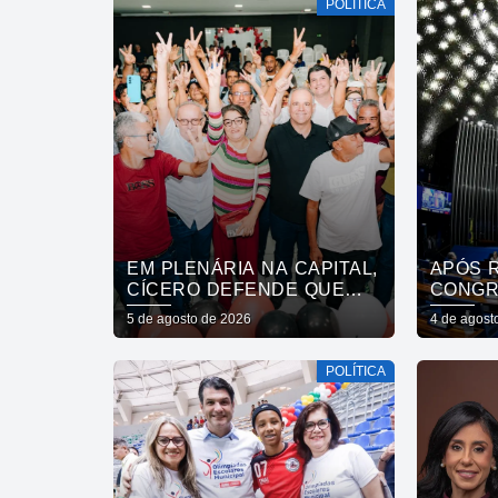
POLÍTICA
TRABALHO”
EM PLENÁRIA NA CAPITAL,
APÓS 
CÍCERO DEFENDE QUE
CONGR
QUALIDADE DO SERVIÇO
TRABA
5 de agosto de 2026
4 de agost
PÚBLICO ESTADUAL
SEMAN
SUPERE O DA INICIATIVA
POLÍTICA
PRIVADA