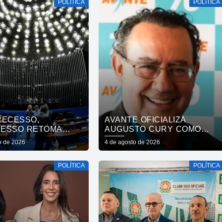
POLÍTICA
POLÍTICA
GADELHA E CONVOCA
PARAÍBA A DAR O
PRÓXIMO PASSO
RECESSO,
AVANTE OFICIALIZA
ESSO RETOMA
AUGUSTO CURY COMO
LHOS NESTA
CANDIDATO À
o de 2026
4 de agosto de 2026
A
PRESIDÊNCIA
POLÍTICA
POLÍTICA