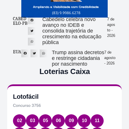
CABED
Cabedelo celebra novo
7 de
ELO-PB
avanço no IDEB e
agos
consolida trajetória de
to -
2026
crescimento na educação
pública
EUA
Trump assina decretos
7 de
e restringe cidadania
agosto
por nascimento
- 2026
Loterias Caixa
Lotofácil
Concurso 3756
02
03
05
06
09
10
11