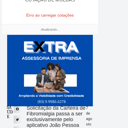
Erro ao carregar cotações
Atualizando...
SA
Solicitação da Carteira de
7
ÚD
Fibromialgia passa a ser
de
E
exclusivamente pelo
ago
sto
aplicativo João Pessoa