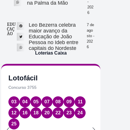
-
na Palma da Mão
202
6
EDU
Leo Bezerra celebra
7 de
CAÇ
maior avanço da
ago
ÃO
Educação de João
sto -
202
Pessoa no Ideb entre
6
capitais do Nordeste
Loterias Caixa
Lotofácil
Quin
Concurso 3755
Concurs
03
04
05
07
08
09
11
08
1
12
16
18
20
22
23
24
Data:
06
25
Acumul