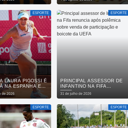
LECE CUIDADO EM
BASQUETE FEMININO
 MENTAL POR MEIO
ESPORTE
ESPORTE
RRIDA
A LAURA PIGOSSI É
PRINCIPAL ASSESSOR DE
Ã NA ESPANHA E
INFANTINO NA FIFA
AO TOP 200
RENUNCIA APÓS
o de 2026
31 de julho de 2026
POLÊMICA SOBRE VENDA
DE PARTICIPAÇÃO E
ESPORTE
ESPORTE
BOICOTE DA UEFA