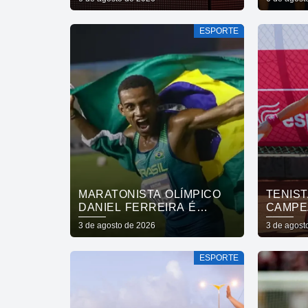
DE FINAL
FORTA
SAÚDE
ESPORTE
DA CO
MARATONISTA OLÍMPICO
TENIST
DANIEL FERREIRA É
CAMPE
ENCONTRADO VIVO APÓS
VOLTA 
3 de agosto de 2026
3 de agost
44 DIAS
ESPORTE