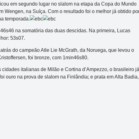
 ficou em segundo lugar no slalom na etapa da Copa do Mundo
m Wengen, na Suíça. Com o resultado foi o melhor já obtido po
 na temporada.
n46s46 na somatória das duas descidas. Na primeira, Lucas
lhor: 53s07.
 atrás do campeão Atle Lie McGrath, da Noruega, que levou o
istoffersen, foi bronze, com 1min46s80.
cidades italianas de Milão e Cortina d’Ampezzo, o brasileiro j
oi ouro na prova de slalom na Finlândia; e prata em Alta Badia,