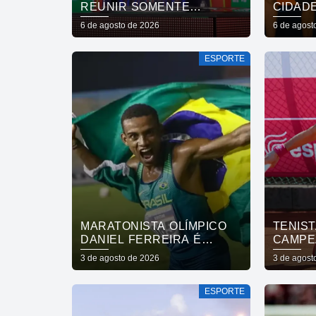
REUNIR SOMENTE
CIDAD
CAMPEÕES NAS QUARTAS
INCLUS
6 de agosto de 2026
6 de agost
DE FINAL
FORTA
SAÚDE
ESPORTE
DA CO
MARATONISTA OLÍMPICO
TENIST
DANIEL FERREIRA É
CAMPE
ENCONTRADO VIVO APÓS
VOLTA 
3 de agosto de 2026
3 de agost
44 DIAS
ESPORTE