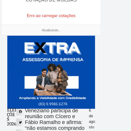
Erro ao carregar cotações
Atualizando...
ELEI
Veneziano participa de
6
ÇÕE
reunião com Cícero e
de
S
Fábio Ramalho e afirma:
ago
2026
sto
“não estamos comprando