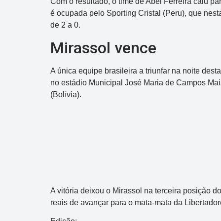
Com o resultado, o time de Abel Ferreira caiu pa
é ocupada pelo Sporting Cristal (Peru), que nest
de 2 a 0.
Mirassol vence
A única equipe brasileira a triunfar na noite des
no estádio Municipal José Maria de Campos Maia,
(Bolívia).
Dupla Sena
Concurso 2992
A vitória deixou o Mirassol na terceira posição
10
14
16
21
30
31
0
reais de avançar para o mata-mata da Libertador
11
34
35
38
48