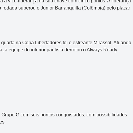
ra a vice-liderança da sua chave com cinco pontos. A liderança
a rodada superou o Junior Barranquilla (Colômbia) pelo placar
ta quarta na Copa Libertadores foi o estreante Mirassol. Atuando
 a equipe do interior paulista derrotou o Always Ready
Mega-Sena
Concurso 3041
 do Grupo G com seis pontos conquistados, com possibilidades
2
16
21
24
31
43
54
es.
Data:
06/08/2026