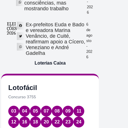
-
consciências, mas
202
mostrando trabalho
6
ELEI
Ex-prefeitos Euda e Bado
6
ÇÕES
e vereadora Marina
de
2026
Venâncio, de Cuité,
ago
sto
reafirmam apoio a Cícero,
-
Veneziano e André
202
Gadelha
6
Loterias Caixa
Lotofácil
Quin
Concurso 3755
Concurs
03
04
05
07
08
09
11
08
1
12
16
18
20
22
23
24
Data:
06