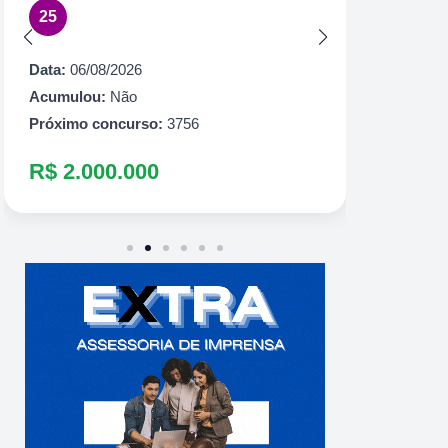
25
Acumul
Próximo
Data:
06/08/2026
R$ 60
Acumulou:
Não
Próximo concurso:
3756
R$ 2.000.000