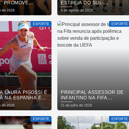
E’ PROMOVE
ESTREIA DO SUL-
ÃO SOCIAL E
AMERICANO DE
o de 2026
4 de agosto de 2026
LECE CUIDADO EM
BASQUETE FEMININO
 MENTAL POR MEIO
ESPORTE
ESPORTE
RRIDA
A LAURA PIGOSSI É
PRINCIPAL ASSESSOR DE
Ã NA ESPANHA E
INFANTINO NA FIFA
AO TOP 200
RENUNCIA APÓS
o de 2026
31 de julho de 2026
POLÊMICA SOBRE VENDA
DE PARTICIPAÇÃO E
ESPORTE
ESPORTE
BOICOTE DA UEFA