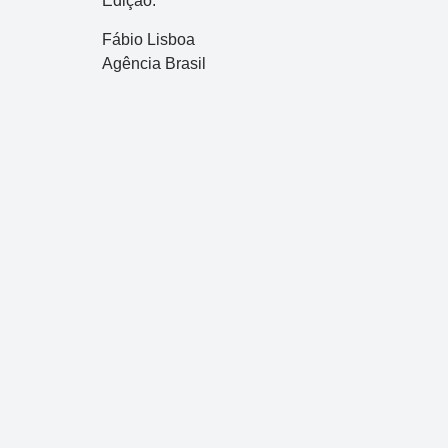
Edição:
Data:
05/08/2026
Fábio Lisboa
Acumulou:
Sim
Agência Brasil
Próximo concurso:
2993
R$ 750.000