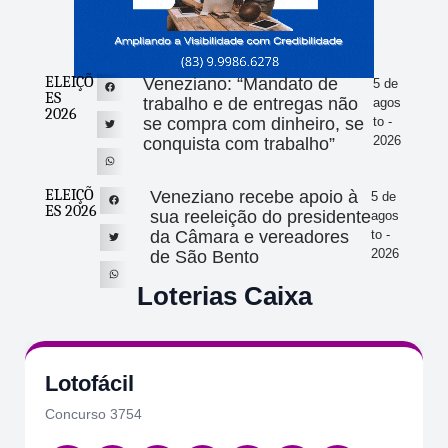
ELEIÇÕ
Veneziano: “Mandato de
5 de
ES
trabalho e de entregas não
agos
2026
se compra com dinheiro, se
to -
2026
conquista com trabalho”
ELEIÇÕ
Veneziano recebe apoio à
5 de
ES 2026
sua reeleição do presidente
agos
da Câmara e vereadores
to -
2026
de São Bento
Loterias Caixa
Quina
Concurso 7084