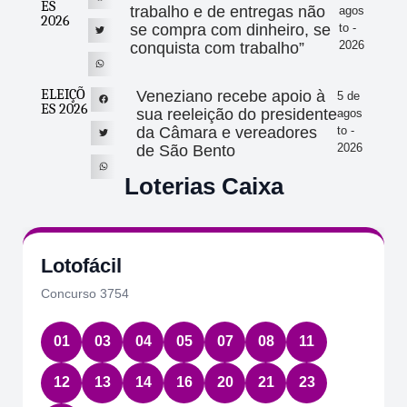
ES
trabalho e de entregas não
agos
2026
se compra com dinheiro, se
to -
2026
conquista com trabalho”
ELEIÇÕ
Veneziano recebe apoio à
5 de
ES 2026
sua reeleição do presidente
agos
da Câmara e vereadores
to -
2026
de São Bento
Loterias Caixa
Quina
Concurso 7084
17
22
36
54
63
Data:
05/08/2026