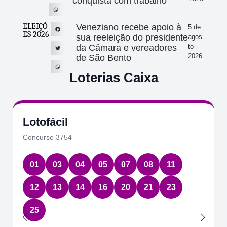
conquista com trabalho”
ELEIÇÕ
Veneziano recebe apoio à
5 de
ES 2026
sua reeleição do presidente
agos
da Câmara e vereadores
to -
2026
de São Bento
Loterias Caixa
Lotofácil
Concurso 3754
01
03
04
05
07
08
11
12
13
14
16
20
21
23
25