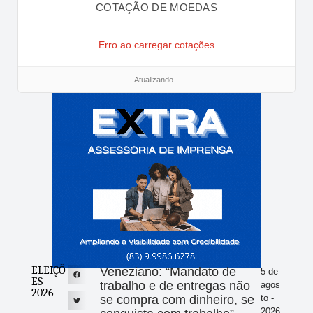
COTAÇÃO DE MOEDAS
Erro ao carregar cotações
Atualizando...
ELEIÇÕ
Veneziano: “Mandato de
5 de
ES
trabalho e de entregas não
agos
2026
se compra com dinheiro, se
to -
2026