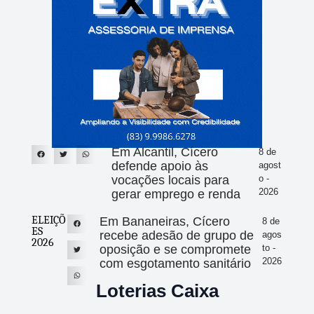
Em Alcantil, Cícero
8 de
defende apoio às
agost
vocações locais para
o -
2026
gerar emprego e renda
ELEIÇÕ
Em Bananeiras, Cícero
8 de
ES
recebe adesão de grupo de
agos
2026
oposição e se compromete
to -
2026
com esgotamento sanitário
Loterias Caixa