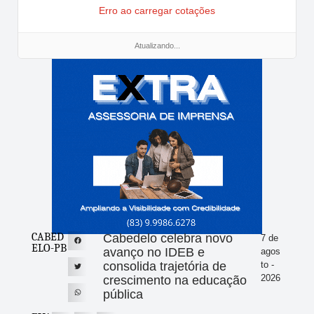
Erro ao carregar cotações
Atualizando...
CABED
Cabedelo celebra novo
7 de
ELO-PB
avanço no IDEB e
agos
consolida trajetória de
to -
2026
crescimento na educação
pública