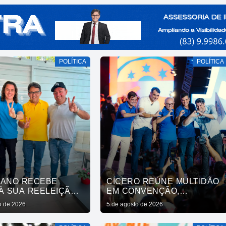
POLÍTICA
POLÍTICA
IANO RECEBE
CÍCERO REÚNE MULTIDÃO
À SUA REELEIÇÃO
EM CONVENÇÃO,
ESIDENTE DA
OFICIALIZA CHAPA COM
o de 2026
5 de agosto de 2026
A E VEREADORES
DIOGO CUNHA LIMA,
O BENTO
VENEZIANO E ANDRÉ