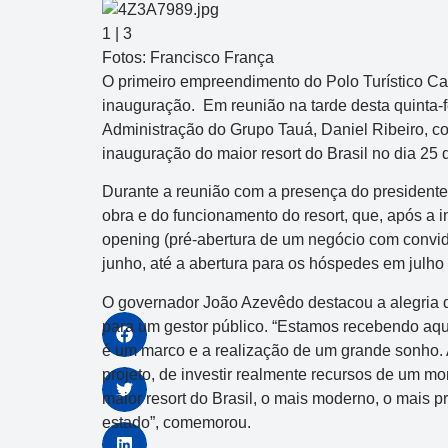
1
|
3
Fotos: Francisco França
O primeiro empreendimento do Polo Turístico Ca
inauguração. Em reunião na tarde desta quinta-f
Administração do Grupo Tauá, Daniel Ribeiro, c
inauguração do maior resort do Brasil no dia 25
Durante a reunião com a presença do presidente 
obra e do funcionamento do resort, que, após a 
opening (pré-abertura de um negócio com convida
junho, até a abertura para os hóspedes em julho
O governador João Azevêdo destacou a alegria 
para um gestor público. “Estamos recebendo aqu
é um marco e a realização de um grande sonho.
projeto, de investir realmente recursos de um mo
maior resort do Brasil, o mais moderno, o mais p
estado”, comemorou.