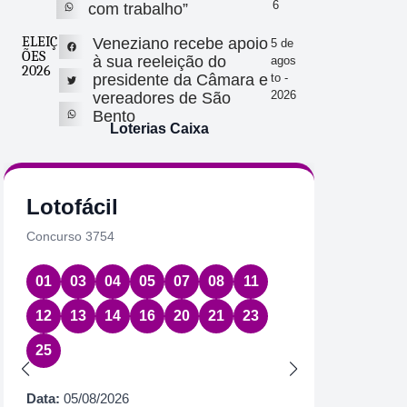
6
com trabalho”
ELEIÇ
Veneziano recebe apoio
5 de
ÕES
à sua reeleição do
agos
2026
presidente da Câmara e
to -
2026
vereadores de São
Bento
Loterias Caixa
Quina
Loto
Concurso 7084
Concurs
17
22
36
54
63
05
0
35
3
Data:
05/08/2026
63
6
Acumulou:
Sim
Próximo concurso:
7085
Data:
05