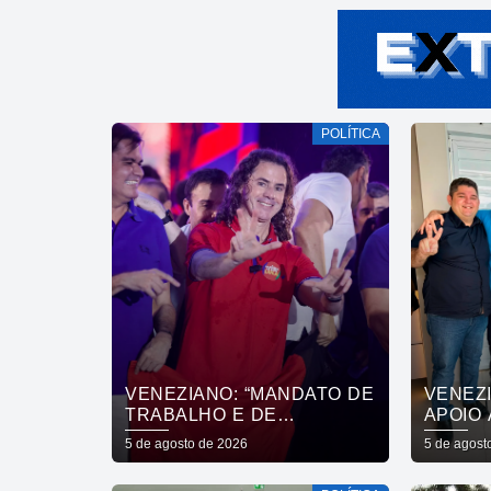
POLÍTICA
VENEZIANO: “MANDATO DE
VENEZ
TRABALHO E DE
APOIO 
ENTREGAS NÃO SE
DO PR
5 de agosto de 2026
5 de agost
COMPRA COM DINHEIRO,
CÂMAR
SE CONQUISTA COM
DE SÃ