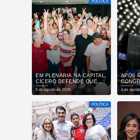
POLÍTICA
TRABALHO”
EM PLENÁRIA NA CAPITAL,
APÓS 
CÍCERO DEFENDE QUE
CONGR
QUALIDADE DO SERVIÇO
TRABA
5 de agosto de 2026
4 de agost
PÚBLICO ESTADUAL
SEMAN
SUPERE O DA INICIATIVA
POLÍTICA
PRIVADA