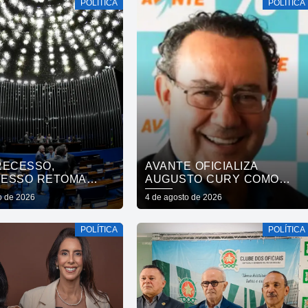
POLÍTICA
POLÍTICA
GADELHA E CONVOCA
PARAÍBA A DAR O
PRÓXIMO PASSO
RECESSO,
AVANTE OFICIALIZA
ESSO RETOMA
AUGUSTO CURY COMO
LHOS NESTA
CANDIDATO À
o de 2026
4 de agosto de 2026
A
PRESIDÊNCIA
POLÍTICA
POLÍTICA