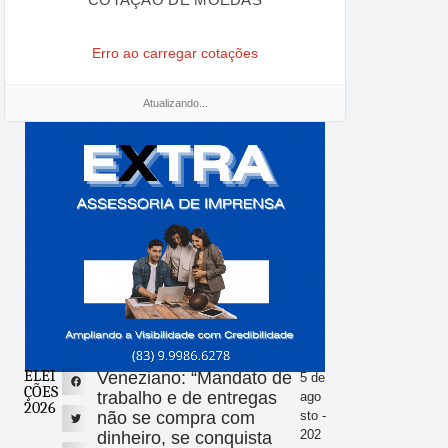
Erro ao carregar cotações
Atualizando...
ELEI
Veneziano: “Mandato de
5 de
ÇÕES
trabalho e de entregas
ago
2026
não se compra com
sto -
202
dinheiro, se conquista