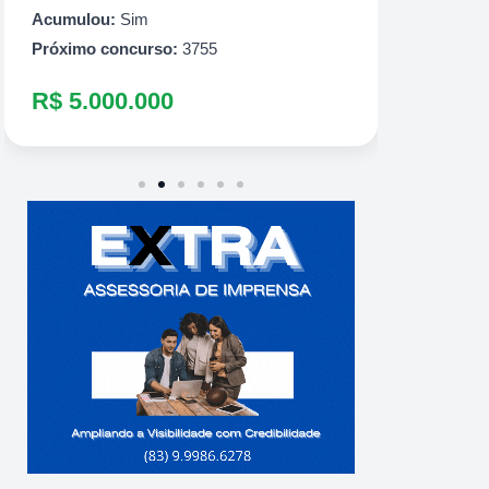
R$ 10.500.000
Acumul
Próximo
R$ 8.