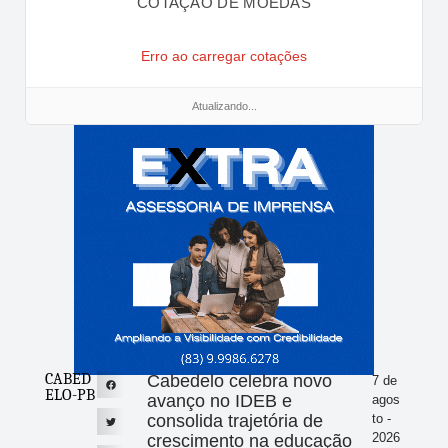
COTAÇÃO DE MOEDAS
Erro ao carregar cotações
Atualizando...
CABED
Cabedelo celebra novo
7 de
ELO-PB
avanço no IDEB e
agos
consolida trajetória de
to -
2026
crescimento na educação