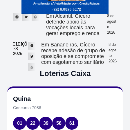
Em Alcantil, Cícero
8 de
defende apoio às
agost
vocações locais para
o -
2026
gerar emprego e renda
ELEIÇÕ
Em Bananeiras, Cícero
8 de
ES
recebe adesão de grupo de
agos
2026
oposição e se compromete
to -
2026
com esgotamento sanitário
Loterias Caixa
Quina
Concurso 7086
01
22
39
58
61