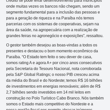
crédito se pode levar desenvolvimento para municípios
onde muitas vezes os bancos não chegam, sendo um
segmento fundamental para a inclusão das pessoas e
para a geração de riqueza e na Paraíba nós temos
parcerias com os sistemas de cooperativas, sejam na
área da saúde, na agropecuária com a realização de
grandes feiras no agronegócio e exposições”, ressaltou.
O gestor também desejou as boas-vindas a todos os
presentes e destacou o bom momento econômico da
Paraíba. “O Estado tem feito o seu dever de casa,
somos rating A e agora A+ por cinco anos consecutivos
pela Secretaria do Tesouro Nacional, nota corroborada
pela S&P Global Ratings; o nosso PIB cresceu acima
da média do Brasil e do Nordeste; temos R$ 16 bilhões
de investimentos em energias renováveis; além de R$
2,7 bilhões sendo investidos em 14 mil leitos em
construção no Polo Turístico Cabo Branco. Nós também
somos o Estado mais competitivo do Nordeste e a
nossa gestão fiscal nos permite abraçar inúmeros