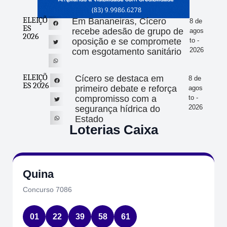
ELEIÇÕ
Em Bananeiras, Cícero
8 de
ES
recebe adesão de grupo de
agos
2026
oposição e se compromete
to -
2026
com esgotamento sanitário
ELEIÇÕ
Cícero se destaca em
8 de
ES 2026
primeiro debate e reforça
agos
compromisso com a
to -
2026
segurança hídrica do
Estado
Loterias Caixa
Quina
Concurso 7086
01
22
39
58
61