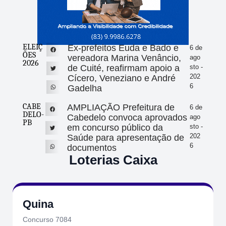
ELEIÇ
Ex-prefeitos Euda e Bado e
6 de
ÕES
vereadora Marina Venâncio,
ago
2026
de Cuité, reafirmam apoio a
sto -
202
Cícero, Veneziano e André
6
Gadelha
CABE
AMPLIAÇÃO Prefeitura de
6 de
DELO-
Cabedelo convoca aprovados
ago
PB
em concurso público da
sto -
202
Saúde para apresentação de
6
documentos
Loterias Caixa
Quina
Concurso 7084