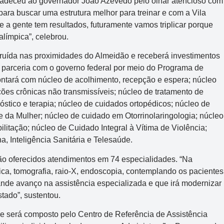
radeceu ao governador João Azevêdo pelo olhar atencioso com
para buscar uma estrutura melhor para treinar e com a Vila
e a gente tem resultados, futuramente vamos triplicar porque
alímpica”, celebrou.
ruída nas proximidades do Almeidão e receberá investimentos
 parceria com o governo federal por meio do Programa de
ontará com núcleo de acolhimento, recepção e espera; núcleo
es crônicas não transmissíveis; núcleo de tratamento de
nóstico e terapia; núcleo de cuidados ortopédicos; núcleo de
de da Mulher; núcleo de cuidado em Otorrinolaringologia; núcleo
itação; núcleo de Cuidado Integral à Vítima de Violência;
a, Inteligência Sanitária e Telesaúde.
Lotomania
rão oferecidos atendimentos em 74 especialidades. “Na
Concurso 2959
ca, tomografia, raio-X, endoscopia, contemplando os pacientes
ande avanço na assistência especializada e que irá modernizar
05
08
10
12
22
27
33
tado”, sustentou.
35
36
43
49
50
56
61
e será composto pelo Centro de Referência de Assistência
63
64
65
70
74
93