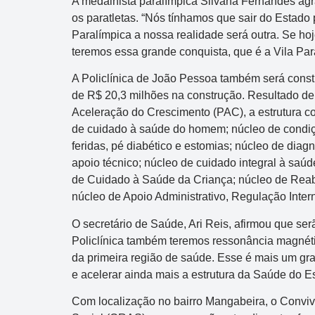
A medalhista paralímpica Silvana Fernandes ag
os paratletas. “Nós tínhamos que sair do Estado 
Paralímpica a nossa realidade será outra. Se hoj
teremos essa grande conquista, que é a Vila Par
A Policlínica de João Pessoa também será const
de R$ 20,3 milhões na construção. Resultado de
Aceleração do Crescimento (PAC), a estrutura c
de cuidado à saúde do homem; núcleo de condiçõ
feridas, pé diabético e estomias; núcleo de diag
apoio técnico; núcleo de cuidado integral à saú
de Cuidado à Saúde da Criança; núcleo de Reabil
núcleo de Apoio Administrativo, Regulação Intern
Quina
O secretário de Saúde, Ari Reis, afirmou que se
Concurso 7084
Policlínica também teremos ressonância magnéti
da primeira região de saúde. Esse é mais um gr
07
08
11
17
22
36
54
63
e acelerar ainda mais a estrutura da Saúde do Es
20
21
23
Data:
05/08/2026
Com localização no bairro Mangabeira, o Conviv