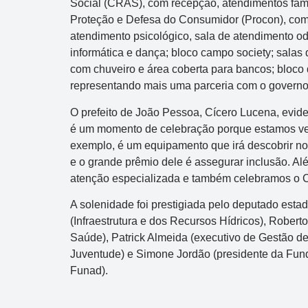
Acumulou:
Sim
Social (CRAS), com recepção, atendimentos famil
Proteção e Defesa do Consumidor (Procon), com
Próximo concurso:
7085
atendimento psicológico, sala de atendimento o
R$ 10.500.000
informática e dança; bloco campo society; salas 
com chuveiro e área coberta para bancos; bloco 
5
representando mais uma parceria com o governo
O prefeito de João Pessoa, Cícero Lucena, evid
é um momento de celebração porque estamos ven
exemplo, é um equipamento que irá descobrir nov
e o grande prêmio dele é assegurar inclusão. Além
atenção especializada e também celebramos o C
A solenidade foi prestigiada pelo deputado esta
(Infraestrutura e dos Recursos Hídricos), Rober
Saúde), Patrick Almeida (executivo de Gestão d
Juventude) e Simone Jordão (presidente da Fun
Funad).