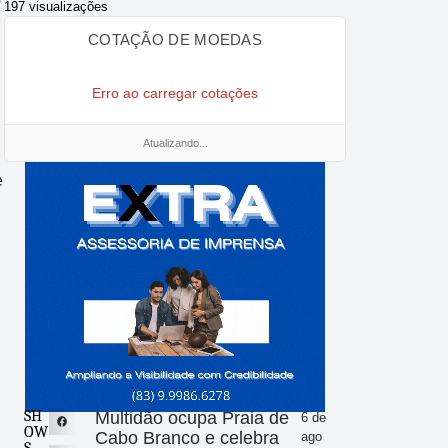
197 visualizações
COTAÇÃO DE MOEDAS
Erro ao carregar cotações
Atualizando...
e
SH
Multidão ocupa Praia de
6 de
OW
Cabo Branco e celebra
ago