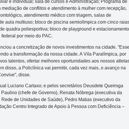
iar e individual; sala de cursos e Administração; Programa de
 mediação de conflitos e atendimento à mulher com recepção,
Data:
05/08/2026
dontológico, atendimento médico com triagem, salas de
de aula multiuso; bloco de piscina semiolímpica com cinco raia
Acumulou:
Sim
de quadra poliesportiva; bloco de playground e estacionamento
Próximo concurso:
2960
 federal por meio do PAC.
R$ 8.000.000
enciou a concretização de novos investimentos na cidade. “Ess
do a transformação da nossa cidade. A Vila Paralímpica, por
os talentos, ofertar melhores oportunidades aos nossos atleta
 disso, a Policlínica vai permitir, cada vez mais, o avanço na
onvive”, disse.
dual Luciano Cartaxo; e pelos secretários Deusdete Queiroga
to Paulino (chefe de Governo), Renata Nóbrega (executiva da
e Rede de Unidades de Saúde), Pedro Matias (executivo da
dação Centro Integrado de Apoio à Pessoa com Deficiência –