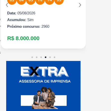
Acumulou:
Sim
Data:
05
Próximo concurso:
2425
Acumul
Próximo
R$ 7.000.000
s
,
R$ 75
e
s