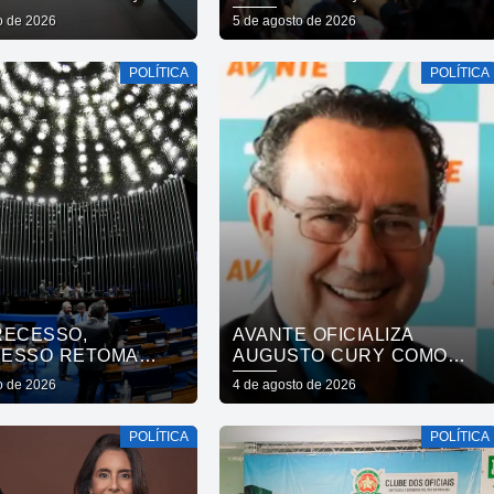
ESIDENTE DA
OFICIALIZA CHAPA COM
o de 2026
5 de agosto de 2026
A E VEREADORES
DIOGO CUNHA LIMA,
O BENTO
VENEZIANO E ANDRÉ
POLÍTICA
POLÍTICA
GADELHA E CONVOCA
PARAÍBA A DAR O
PRÓXIMO PASSO
RECESSO,
AVANTE OFICIALIZA
ESSO RETOMA
AUGUSTO CURY COMO
LHOS NESTA
CANDIDATO À
o de 2026
4 de agosto de 2026
A
PRESIDÊNCIA
POLÍTICA
POLÍTICA