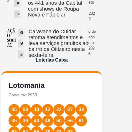
S
os 441 anos da Capital
sto
-
com shows de Roupa
202
Nova e Fábio Jr
6
AÇÃ
Caravana do Cuidar
6 de
O
retoma atendimentos e
ago
SOCI
leva serviços gratuitos ao
sto -
AL
202
bairro de Oitizeiro nesta
6
sexta-feira
Loterias Caixa
Timemania
Dupl
Concurso 2424
Concurs
11
18
30
32
36
41
60
10
1
11
3
Data:
04/08/2026