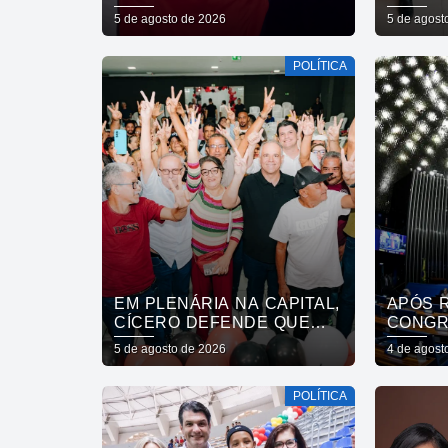
ENTREGAS NÃO SE
DO PR
5 de agosto de 2026
5 de agost
COMPRA COM DINHEIRO,
CÂMAR
SE CONQUISTA COM
DE SÃ
POLÍTICA
TRABALHO”
EM PLENÁRIA NA CAPITAL,
APÓS 
CÍCERO DEFENDE QUE
CONGR
QUALIDADE DO SERVIÇO
TRABA
5 de agosto de 2026
4 de agost
PÚBLICO ESTADUAL
SEMAN
SUPERE O DA INICIATIVA
POLÍTICA
PRIVADA