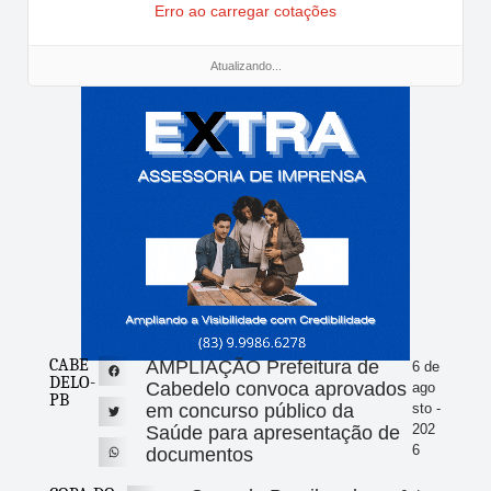
Erro ao carregar cotações
Atualizando...
CABE
AMPLIAÇÃO Prefeitura de
6 de
DELO-
Cabedelo convoca aprovados
ago
PB
em concurso público da
sto -
202
Saúde para apresentação de
6
documentos