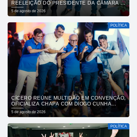
REELEIÇÃO DO PRESIDENTE DA CÂMARA E
VEREADORES DE SÃO BENTO
5 de agosto de 2026
POLÍTICA
CÍCERO REÚNE MULTIDÃO EM CONVENÇÃO,
OFICIALIZA CHAPA COM DIOGO CUNHA
LIMA, VENEZIANO E ANDRÉ GADELHA E
5 de agosto de 2026
CONVOCA PARAÍBA A DAR O PRÓXIMO
PASSO
POLÍTICA