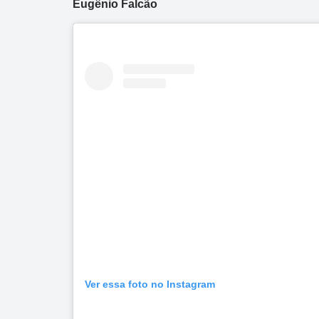
Eugênio Falcão
Dupla Sena
Concurso 2993
Ver essa foto no Instagram
03
07
08
11
28
50
3
38
40
47
49
50