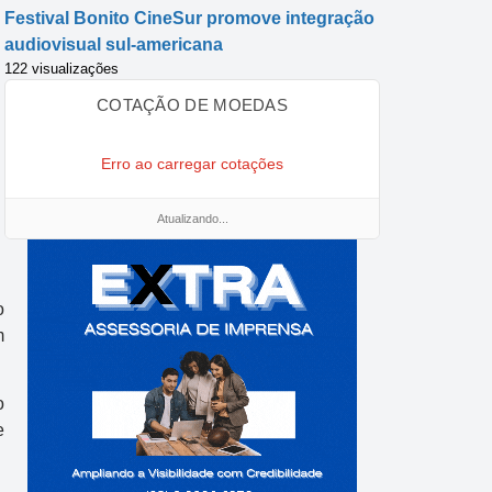
Festival Bonito CineSur promove integração
audiovisual sul-americana
122 visualizações
COTAÇÃO DE MOEDAS
Erro ao carregar cotações
Atualizando...
o
m
o
e