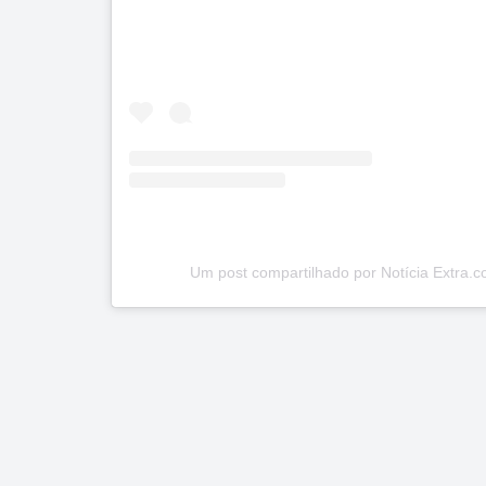
Data:
07/08/2026
Acumulou:
Sim
Próximo concurso:
2994
R$ 1.000.000
Um post compartilhado por Notícia Extra.c