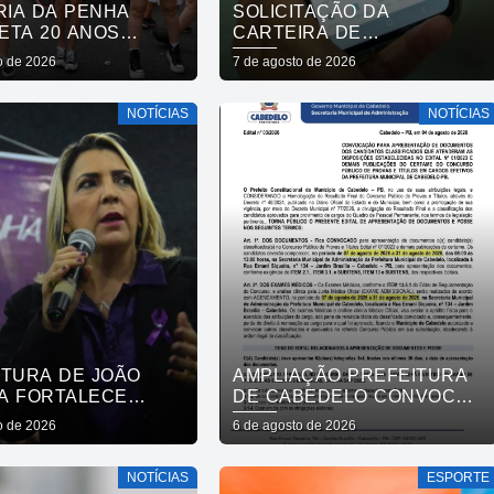
RIA DA PENHA
SOLICITAÇÃO DA
ETA 20 ANOS
CARTEIRA DE
 AVANÇOS E
FIBROMIALGIA PASSA A
o de 2026
7 de agosto de 2026
IOS
SER EXCLUSIVAMENTE
PELO APLICATIVO JOÃO
NOTÍCIAS
NOTÍCIAS
PESSOA NA PALMA DA
MÃO
ITURA DE JOÃO
AMPLIAÇÃO PREFEITURA
A FORTALECE
DE CABEDELO CONVOCA
DE PROTEÇÃO ÀS
APROVADOS EM
o de 2026
6 de agosto de 2026
RES E ENTENDE
CONCURSO PÚBLICO DA
COLHER É SALVAR
SAÚDE PARA
NOTÍCIAS
ESPORTE
APRESENTAÇÃO DE