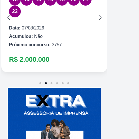
Data:
07
22
Acumul
Próximo
Data:
07/08/2026
R$ 1.
Acumulou:
Não
Próximo concurso:
3757
R$ 2.000.000