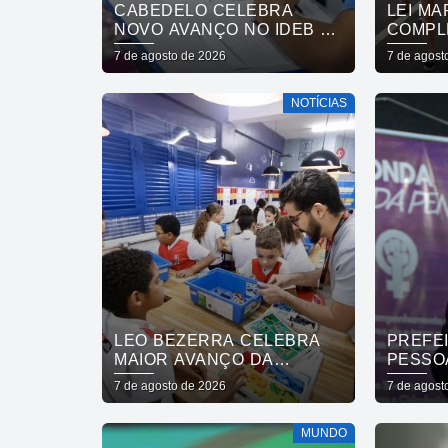
CABEDELO CELEBRA
LEI MA
NOVO AVANÇO NO IDEB E
COMPL
CONSOLIDA TRAJETÓRIA
ENTRE
7 de agosto de 2026
7 de agost
DE CRESCIMENTO NA
DESAF
EDUCAÇÃO PÚBLICA
NOTÍCIAS
LEO BEZERRA CELEBRA
PREFE
MAIOR AVANÇO DA
PESSO
EDUCAÇÃO DE JOÃO
REDE 
7 de agosto de 2026
7 de agost
PESSOA NO IDEB ENTRE
MULHE
CAPITAIS DO NORDESTE
QUE A
MUNDO
VIDAS