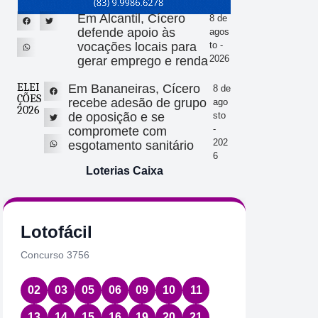
Em Alcantil, Cícero
8 de
defende apoio às
agos
vocações locais para
to -
2026
gerar emprego e renda
ELEI
Em Bananeiras, Cícero
8 de
ÇÕES
recebe adesão de grupo
ago
2026
de oposição e se
sto
-
compromete com
202
esgotamento sanitário
6
Loterias Caixa
Lotofácil
Quin
Concurso 3756
Concurs
02
03
05
06
09
10
11
01
2
13
14
15
16
19
20
21