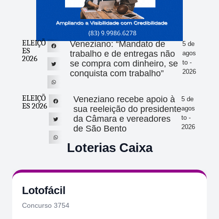
ELEIÇÕ
Veneziano: “Mandato de
5 de
ES
trabalho e de entregas não
agos
2026
se compra com dinheiro, se
to -
2026
conquista com trabalho”
ELEIÇÕ
Veneziano recebe apoio à
5 de
ES 2026
sua reeleição do presidente
agos
da Câmara e vereadores
to -
2026
de São Bento
Loterias Caixa
Lotofácil
Concurso 3754