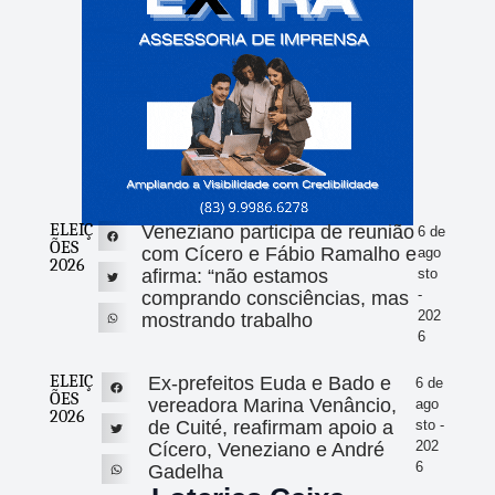
ELEIÇ
Veneziano participa de reunião
6 de
ÕES
com Cícero e Fábio Ramalho e
ago
2026
afirma: “não estamos
sto
-
comprando consciências, mas
202
mostrando trabalho
6
ELEIÇ
Ex-prefeitos Euda e Bado e
6 de
ÕES
vereadora Marina Venâncio,
ago
2026
de Cuité, reafirmam apoio a
sto -
202
Cícero, Veneziano e André
6
Gadelha