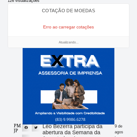
126 visualizações
COTAÇÃO DE MOEDAS
Erro ao carregar cotações
Atualizando...
PM
Léo Bezerra participa da
9 de
JP
abertura da Semana da
agos