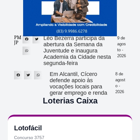
PM
Léo Bezerra participa da
9 de
JP
abertura da Semana da
agos
Juventude e inaugura
to -
2026
Academia da Cidade nesta
segunda-feira
Em Alcantil, Cícero
8 de
defende apoio às
agost
vocações locais para
o -
2026
gerar emprego e renda
Loterias Caixa
Lotofácil
Concurso 3757