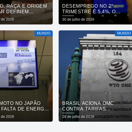
O, RAÇA E ORIGEM
DESEMPREGO NO 2º
AR DEFINEM
TRIMESTRE É 5,4%, O
DADE SOCIAL, DIZ
MENOR JÁ REGISTRADO
o de 2026
30 de julho de 2026
O
NO PERÍODO
MUNDO
MUNDO
MOTO NO JAPÃO
BRASIL ACIONA OMC
 FALTA DE ENERGIA
CONTRA TARIFAS
ERROMPE
IMPOSTAS PELOS
o de 2026
28 de julho de 2026
PORTE
ESTADOS UNIDOS