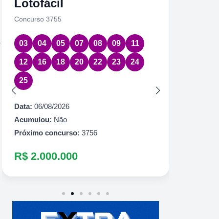
Lotofácil
Quin
Concurso 3755
Concurs
o
03
04
05
07
08
09
11
08
1
12
16
18
20
22
23
24
Data:
06
25
Acumul
Próximo
Data:
06/08/2026
R$ 60
Acumulou:
Não
Próximo concurso:
3756
R$ 2.000.000