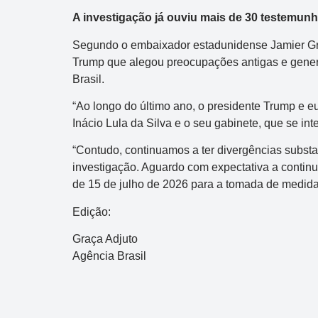
Dupla Sena
A investigação já ouviu mais de 30 testemun
Concurso 2992
Segundo o embaixador estadunidense Jamier Gre
Trump que alegou preocupações antigas e genera
10
14
16
21
30
31
0
Brasil.
11
34
35
38
48
“Ao longo do último ano, o presidente Trump e eu
Inácio Lula da Silva e o seu gabinete, que se in
Data:
05/08/2026
Acumulou:
Sim
“Contudo, continuamos a ter divergências substa
Próximo concurso:
2993
investigação. Aguardo com expectativa a continu
de 15 de julho de 2026 para a tomada de medidas
R$ 750.000
Edição:
Graça Adjuto
Agência Brasil