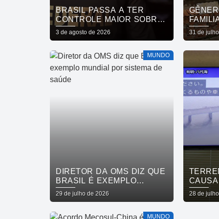
BRASIL PASSA A TER
GÊNER
CONTROLE MAIOR SOBRE
FAMILI
PRODUTOS QUÍMICOS
MOBILI
3 de agosto de 2026
31 de julh
ESTUD
MUNDO
DIRETOR DA OMS DIZ QUE
TERRE
BRASIL É EXEMPLO
CAUSA
MUNDIAL POR SISTEMA DE
E INT
29 de julho de 2026
28 de julh
SAÚDE
TRANS
MUNDO