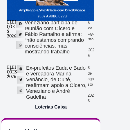
ELEI
Veneziano participa de
6
ÇÕE
reunião com Cícero e
de
S
Fábio Ramalho e afirma:
ago
2026
sto
“não estamos comprando
-
consciências, mas
202
mostrando trabalho
6
ELEI
Ex-prefeitos Euda e Bado
6
ÇÕES
e vereadora Marina
de
2026
Venâncio, de Cuité,
ago
sto
reafirmam apoio a Cícero,
-
Veneziano e André
202
Gadelha
6
Loterias Caixa