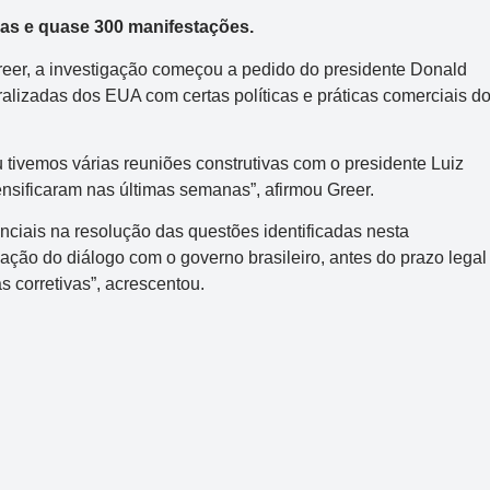
Mega-Sena
has e quase 300 manifestações.
Concurso 3041
er, a investigação começou a pedido do presidente Donald
lizadas dos EUA com certas políticas e práticas comerciais d
2
16
21
24
31
43
54
Data:
06/08/2026
 tivemos várias reuniões construtivas com o presidente Luiz
Acumulou:
Sim
tensificaram nas últimas semanas”, afirmou Greer.
Próximo concurso:
3042
nciais na resolução das questões identificadas nesta
ação do diálogo com o governo brasileiro, antes do prazo legal
R$ 165.000.000
 corretivas”, acrescentou.