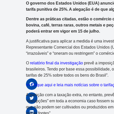
O governo dos Estados Unidos (EUA) anuncio
tarifa punitiva de 25%. A alegação é de que a
Dentre as práticas citadas, estão o comércio 
bovina, café, terras raras, outros metais e p
poderá entrar em vigor em 15 de julho.
A justificativa para aplicar a medida é uma inves
Representante Comercial dos Estados Unidos (UST
“irrazoáveis” e “oneram ou restringem” o comérc
O
relatório final da investigação
prevê a imposição
brasileiros. Tendo por base essa possibilidade,
tarifas de 25% sobre todos os bens do Brasil”.
>> Clique aqui e leia mais notícias sobre o tari
A punição com a taxação extra, no entanto, pre
“disrupções” em toda a economia caso fossem su
que não podem ser cultivados ou produzidos em 
outras fontes”.