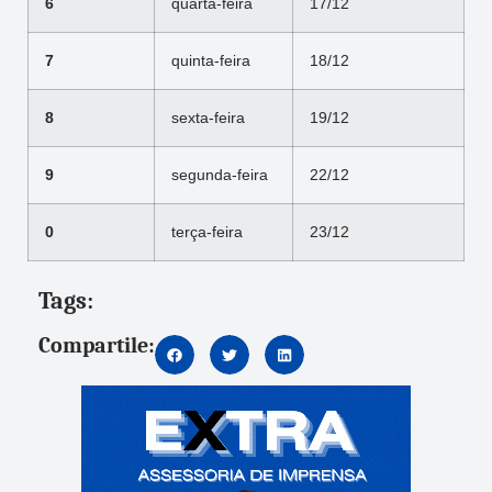
6
quarta-feira
17/12
7
quinta-feira
18/12
8
sexta-feira
19/12
9
segunda-feira
22/12
0
terça-feira
23/12
Tags:
Compartile: