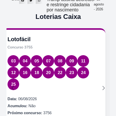
e restringe cidadania
agosto
por nascimento
- 2026
Loterias Caixa
Quina
Concurso 7085
08
14
49
58
78
Data:
06/08/2026
Acumulou:
Não
Próximo concurso:
7086
R$ 600.000