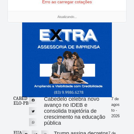
Erro ao carregar cotações
Atualizando...
CABED
Cabedelo celebra novo
7 de
ELO-PB
avanço no IDEB e
agos
consolida trajetória de
to -
2026
crescimento na educação
pública
EUA
Trump assina decretos
7 de