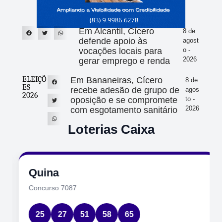
Em Alcantil, Cícero
8 de
defende apoio às
agost
vocações locais para
o -
2026
gerar emprego e renda
ELEIÇÕ
Em Bananeiras, Cícero
8 de
ES
recebe adesão de grupo de
agos
2026
oposição e se compromete
to -
2026
com esgotamento sanitário
Loterias Caixa
Quina
Concurso 7087
25
27
51
58
65