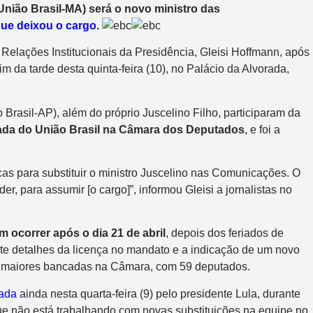
nião Brasil-MA) será o novo ministro das
que deixou o cargo
.
e Relações Institucionais da Presidência, Gleisi Hoffmann, após
im da tarde desta quinta-feira (10), no Palácio da Alvorada,
Brasil-AP), além do próprio Juscelino Filho, participaram da
cada do União Brasil na Câmara dos Deputados
, e foi a
as para substituir o ministro Juscelino nas Comunicações. O
er, para assumir [o cargo]”, informou Gleisi a jornalistas no
ocorrer após o dia 21 de abril
, depois dos feriados de
te detalhes da licença no mandato e a indicação de um novo
as maiores bancadas na Câmara, com 59 deputados.
zada
ainda nesta quarta-feira (9) pelo presidente Lula, durante
ue não está trabalhando com novas substituições na equipe no