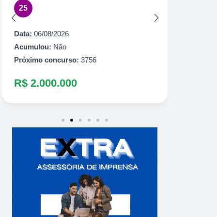
25
Acumul
Próximo
Data:
06/08/2026
R$ 60
Acumulou:
Não
Próximo concurso:
3756
R$ 2.000.000