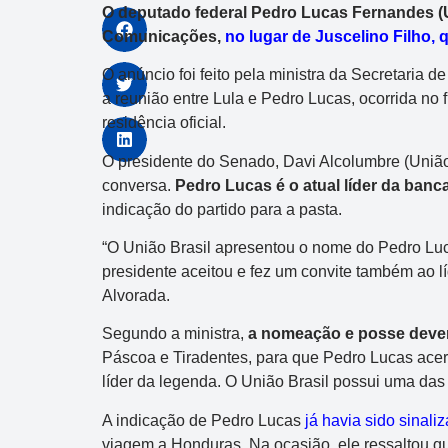
O deputado federal Pedro Lucas Fernandes (U
Comunicações,
no lugar de Juscelino Filho, 
O anúncio foi feito pela ministra da Secretaria d
a reunião entre Lula e Pedro Lucas, ocorrida no f
residência oficial.
O presidente do Senado, Davi Alcolumbre (União 
conversa.
Pedro Lucas é o atual líder da ban
indicação do partido para a pasta.
“O União Brasil apresentou o nome do Pedro Luc
presidente aceitou e fez um convite também ao líd
Alvorada.
Segundo a ministra,
a nomeação e posse devem 
Páscoa e Tiradentes, para que Pedro Lucas acer
líder da legenda. O União Brasil possui uma d
A indicação de Pedro Lucas
já havia sido sinali
viagem a Honduras. Na ocasião, ele ressaltou q