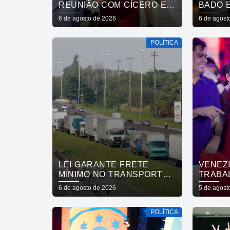
REUNIÃO COM CÍCERO E
BADO 
FÁBIO RAMALHO E
MARIN
6 de agosto de 2026
6 de agost
AFIRMA: “NÃO ESTAMOS
CUITÉ,
COMPRANDO
A CÍCE
POLÍTICA
CONSCIÊNCIAS, MAS
ANDRÉ
MOSTRANDO TRABALHO
LEI GARANTE FRETE
VENEZ
MÍNIMO NO TRANSPORTE
TRABA
DE CARGAS; SAIBA O QUE
ENTRE
6 de agosto de 2026
5 de agost
MUDA
COMPR
SE CO
POLÍTICA
TRABA