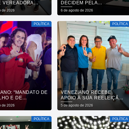
E VEREADORA
DECIDEM PELA
A VENÂNCIO, DE
NEUTRALIDADE NA
o de 2026
6 de agosto de 2026
 REAFIRMAM APOIO
ELEIÇÃO PRESIDENCIAL
RO, VENEZIANO E
POLÍTICA
POLÍTICA
 GADELHA
IANO: “MANDATO DE
VENEZIANO RECEBE
LHO E DE
APOIO À SUA REELEIÇÃO
GAS NÃO SE
DO PRESIDENTE DA
o de 2026
5 de agosto de 2026
A COM DINHEIRO,
CÂMARA E VEREADORES
NQUISTA COM
DE SÃO BENTO
POLÍTICA
POLÍTICA
LHO”