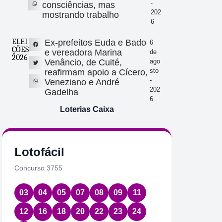
-
consciências, mas
202
mostrando trabalho
6
ELEI
Ex-prefeitos Euda e Bado
6
ÇÕES
e vereadora Marina
de
2026
Venâncio, de Cuité,
ago
sto
reafirmam apoio a Cícero,
-
Veneziano e André
202
Gadelha
6
Loterias Caixa
Lotofácil
Quin
Concurso 3755
Concurs
03
04
05
07
08
09
11
08
1
12
16
18
20
22
23
24
Data:
06