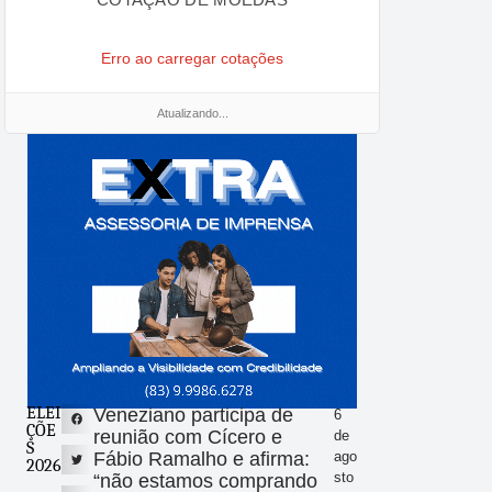
Erro ao carregar cotações
Atualizando...
ELEI
Veneziano participa de
6
ÇÕE
reunião com Cícero e
de
S
Fábio Ramalho e afirma:
ago
2026
sto
“não estamos comprando