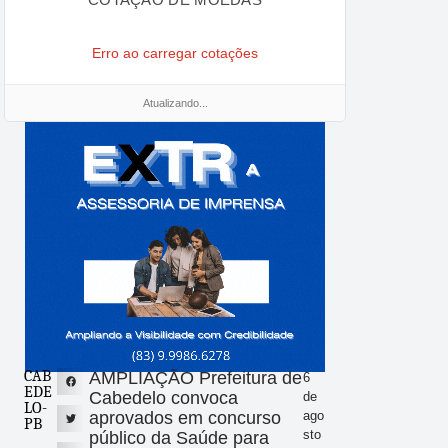
Erro ao carregar cotações
Atualizando...
CAB
AMPLIAÇÃO Prefeitura de
6
EDE
Cabedelo convoca
de
LO-
aprovados em concurso
ago
PB
sto
público da Saúde para