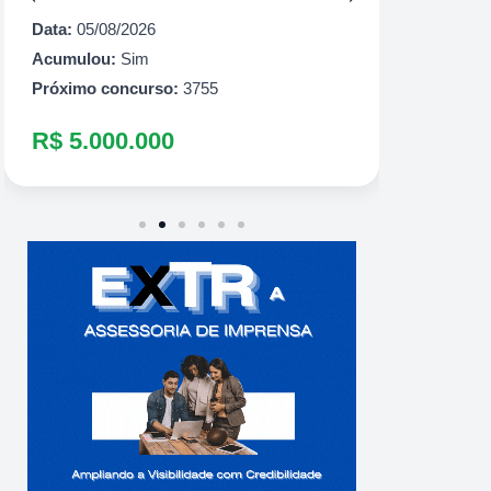
Próximo
Data:
05/08/2026
R$ 10
Acumulou:
Sim
Próximo concurso:
3755
R$ 5.000.000