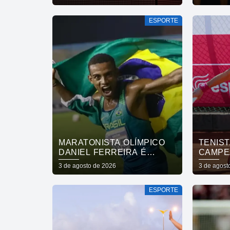
DE FINAL
FORTA
SAÚDE
ESPORTE
DA CO
MARATONISTA OLÍMPICO
TENIST
DANIEL FERREIRA É
CAMPE
ENCONTRADO VIVO APÓS
VOLTA 
3 de agosto de 2026
3 de agost
44 DIAS
ESPORTE