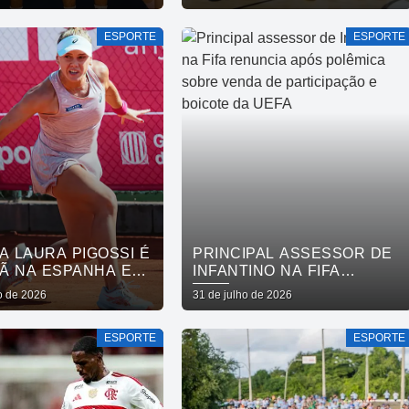
LECE CUIDADO EM
BASQUETE FEMININO
 MENTAL POR MEIO
ESPORTE
ESPORTE
RRIDA
A LAURA PIGOSSI É
PRINCIPAL ASSESSOR DE
Ã NA ESPANHA E
INFANTINO NA FIFA
AO TOP 200
RENUNCIA APÓS
o de 2026
31 de julho de 2026
POLÊMICA SOBRE VENDA
DE PARTICIPAÇÃO E
ESPORTE
ESPORTE
BOICOTE DA UEFA