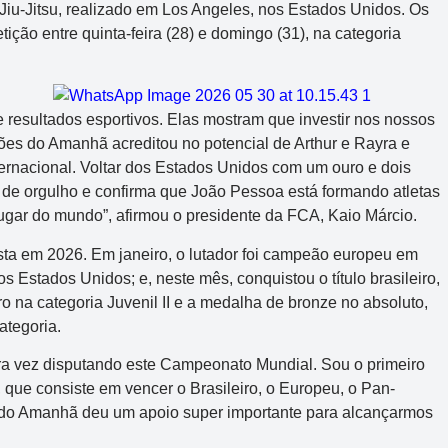
iu-Jitsu, realizado em Los Angeles, nos Estados Unidos. Os
ção entre quinta-feira (28) e domingo (31), na categoria
resultados esportivos. Elas mostram que investir nos nossos
es do Amanhã acreditou no potencial de Arthur e Rayra e
ternacional. Voltar dos Estados Unidos com um ouro e dois
e orgulho e confirma que João Pessoa está formando atletas
ugar do mundo”, afirmou o presidente da FCA, Kaio Márcio.
sta em 2026. Em janeiro, o lutador foi campeão europeu em
 Estados Unidos; e, neste mês, conquistou o título brasileiro,
o na categoria Juvenil II e a medalha de bronze no absoluto,
ategoria.
ira vez disputando este Campeonato Mundial. Sou o primeiro
 que consiste em vencer o Brasileiro, o Europeu, o Pan-
do Amanhã deu um apoio super importante para alcançarmos