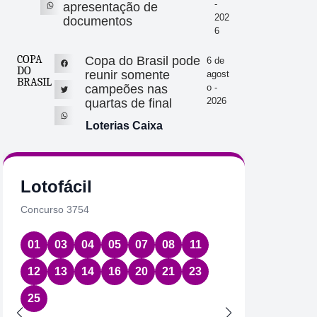
-
apresentação de
202
documentos
6
COPA
Copa do Brasil pode
6 de
DO
reunir somente
agost
BRASIL
campeões nas
o -
2026
quartas de final
Loterias Caixa
Lotofácil
Quin
Concurso 3754
Concurs
01
03
04
05
07
08
11
17
2
12
13
14
16
20
21
23
Data:
05
25
Acumul