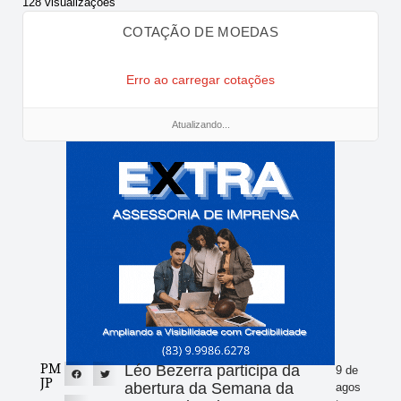
128 visualizações
COTAÇÃO DE MOEDAS
Erro ao carregar cotações
Atualizando...
PM
Léo Bezerra participa da
9 de
JP
abertura da Semana da
agos