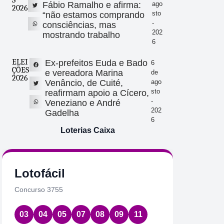
S
Fábio Ramalho e afirma:
ago
2026
sto
“não estamos comprando
-
consciências, mas
202
mostrando trabalho
6
ELEI
Ex-prefeitos Euda e Bado
6
ÇÕES
e vereadora Marina
de
2026
Venâncio, de Cuité,
ago
sto
reafirmam apoio a Cícero,
-
Veneziano e André
202
Gadelha
6
Loterias Caixa
Quina
Loto
Concurso 7085
Concurs
08
14
49
58
78
05
0