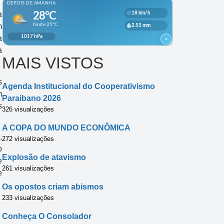
a
m
a
a
MAIS VISTOS
s
Agenda Institucional do Cooperativismo
m
Paraibano 2026
s
326 visualizações
A COPA DO MUNDO ECONÔMICA
,
272 visualizações
o
Explosão de atavismo
e
261 visualizações
e
Os opostos criam abismos
233 visualizações
Conheça O Consolador