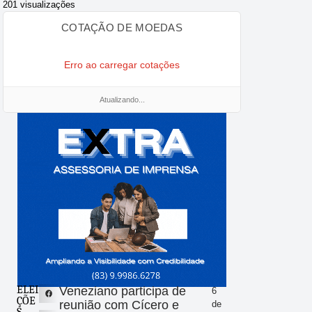
201 visualizações
COTAÇÃO DE MOEDAS
Erro ao carregar cotações
Atualizando...
ELEI
Veneziano participa de
6
ÇÕE
reunião com Cícero e
de