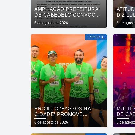
AMPLIAÇÃO PREFEITURA
ATITU
DE CABEDELO CONVOCA
DIZ LU
APROVADOS EM
REVOG
6 de agosto de 2026
6 de agost
CONCURSO PÚBLICO DA
EMBAI
SAÚDE PARA
ESPORTE
APRESENTAÇÃO DE
DOCUMENTOS
PROJETO ‘PASSOS NA
MULTI
CIDADE’ PROMOVE
DE CA
INCLUSÃO SOCIAL E
CELEB
6 de agosto de 2026
6 de agost
FORTALECE CUIDADO EM
CAPIT
SAÚDE MENTAL POR MEIO
ROUPA 