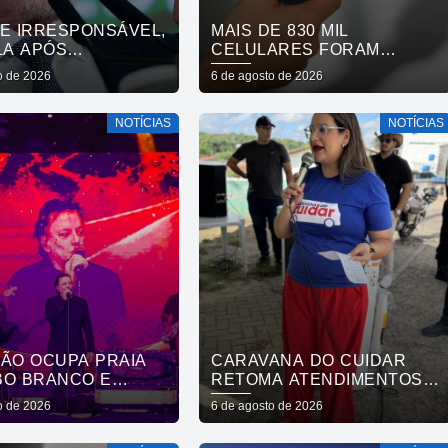
DE IRRESPONSÁVEL,
MAIS DE 830 MIL
LA APÓS
CELULARES FORAM
AÇÃO DE VISTO DE
SUBTRAÍDOS EM 2025,
o de 2026
6 de agosto de 2026
XADORA
APONTA RELATÓRIO
NOTÍCIAS
NOTÍCIAS
DÃO OCUPA PRAIA
CARAVANA DO CUIDAR
BO BRANCO E
RETOMA ATENDIMENTOS E
RA OS 441 ANOS DA
LEVA SERVIÇOS
o de 2026
6 de agosto de 2026
AL COM SHOWS DE
GRATUITOS AO BAIRRO DE
NOVA E FÁBIO JR
OITIZEIRO NESTA SEXTA-