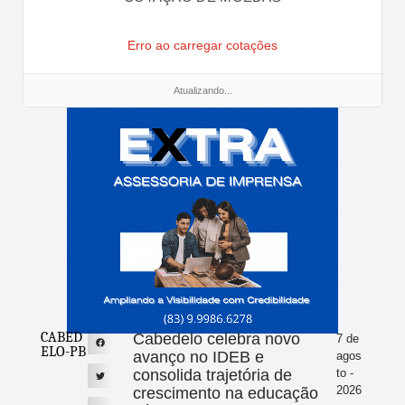
Erro ao carregar cotações
Atualizando...
CABED
Cabedelo celebra novo
7 de
ELO-PB
avanço no IDEB e
agos
consolida trajetória de
to -
2026
crescimento na educação