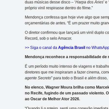
duas músicas desse disco – ‘
Harpa dos Áries
’ e
38
40
47
49
50
próprio vinil respirasse dentro do filme.”
Data:
07/08/2026
Mendonça confessa que hoje vive algo que sempr
Acumulou:
Sim
orçamentárias de antes. “É um prazer muito gra
Próximo concurso:
2994
O diretor confirmou que lançará um vinil duplo co
Record, sob o selo Amacor.
R$ 1.000.000
>> Siga o canal da
Agência Brasil
no WhatsAp
Mendonça reconhece a responsabilidade de r
É um período muito intenso de viagens e trabal
diretores que me inspiraram a fazer cinema, com
agente Secreto
” para todo o Brasil e além disso
No elenco, Wagner Moura brilha como Marcelo
no Recife, fugindo de um passado violento. O
ao Oscar de Melhor Ator 2026.
“Quando li o roteiro, senti uma conexão imediat