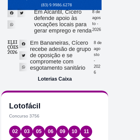
Em Alcantil, Cícero
8 de
defende apoio às
agos
vocações locais para
to -
2026
gerar emprego e renda
ELEI
Em Bananeiras, Cícero
8 de
ÇÕES
recebe adesão de grupo
ago
2026
de oposição e se
sto
-
compromete com
202
esgotamento sanitário
6
Loterias Caixa
Lotofácil
Quin
Concurso 3756
Concurs
02
03
05
06
09
10
11
01
2