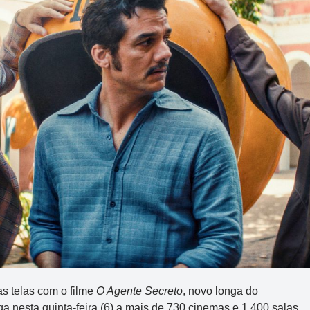
as telas com o filme
O Agente Secreto
, novo longa do
nesta quinta-feira (6) a mais de 730 cinemas e 1.400 salas,