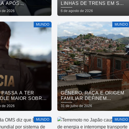
LA APÓS
LINHAS DE TRENS EM SÃO
AÇÃO DE VISTO DE
PAULO
o de 2026
6 de agosto de 2026
XADORA
MUNDO
MUNDO
 PASSA A TER
GÊNERO, RAÇA E ORIGEM
OLE MAIOR SOBRE
FAMILIAR DEFINEM
TOS QUÍMICOS
MOBILIDADE SOCIAL, DIZ
o de 2026
31 de julho de 2026
ESTUDO
MUNDO
MUNDO