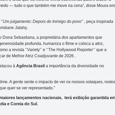
e medo — tudo o que também me move na cena”, disse Moura em
‘’
Um julgamento: Depois do Inimigo do povo
’’ , peça inspirada
istiane Jatahy.
 Dona Sebastiana, a proprietária dos apartamentos que
enerosidade profunda, humaniza o filme e coloca a atriz,
o a revista ‘’Variety’’ e ‘’The Hollywood Reporter’’ que a
car de Melhor Atriz Coadjuvante de 2026 .
estacou à
Agência Brasil
a importância da diversidade no
filme. A gente sente o impacto de ver os nossos sotaques, rosto
e que quer se ver representado.”
s maiores lançamentos nacionais, terá exibição garantida e
dia e Coreia do Sul.