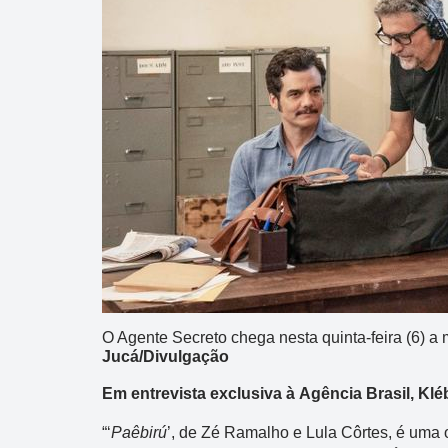
Dupla Sena
O Agente Secreto chega nesta quinta-feira (6) a
Jucá/Divulgação
Concurso 2993
Em entrevista exclusiva à Agência Brasil, Kléb
03
07
08
11
28
50
3
“‘
Paêbirú
’, de Zé Ramalho e Lula Côrtes, é uma o