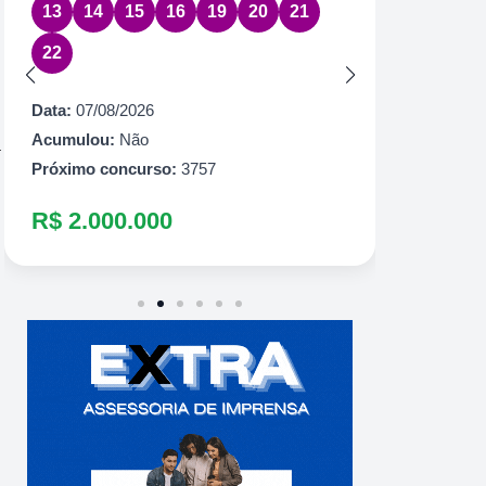
13
14
15
16
19
20
21
Data:
07
22
Acumul
Próximo
Data:
07/08/2026
R$ 1.
Acumulou:
Não
a
Próximo concurso:
3757
R$ 2.000.000