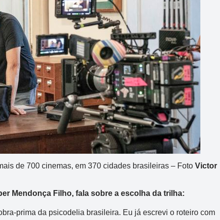
Mega-Sena
 mais de 700 cinemas, em 370 cidades brasileiras – Foto
Victor
Concurso 3041
er Mendonça Filho, fala sobre a escolha da trilha:
6
16
21
24
31
43
54
bra-prima da psicodelia brasileira. Eu já escrevi o roteiro com