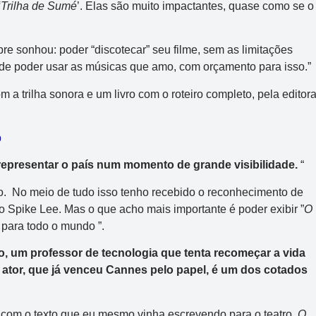
‘Trilha de Sumé
’. Elas são muito impactantes, quase como se o
Data:
06/08/2026
Acumulou:
Sim
e sonhou: poder “discotecar” seu filme, sem as limitações
Próximo concurso:
3042
nde poder usar as músicas que amo, com orçamento para isso.”
R$ 165.000.000
m a trilha sonora e um livro com o roteiro completo, pela editor
p
epresentar o país num momento de grande visibilidade.
“
ho. No meio de tudo isso tenho recebido o reconhecimento de
o Spike Lee. Mas o que acho mais importante é poder exibir ”
O
, para todo o mundo ”.
, um professor de tecnologia que tenta recomeçar a vida
 ator, que já venceu Cannes pelo papel, é um dos cotados
a com o texto que eu mesmo vinha escrevendo para o teatro.
O