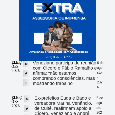
ELEIÇ
Veneziano participa de reunião
6 de
ÕES
com Cícero e Fábio Ramalho e
ago
2026
afirma: “não estamos
sto
-
comprando consciências, mas
202
mostrando trabalho
6
ELEIÇ
Ex-prefeitos Euda e Bado e
6 de
ÕES
vereadora Marina Venâncio,
ago
2026
de Cuité, reafirmam apoio a
sto -
202
Cícero, Veneziano e André