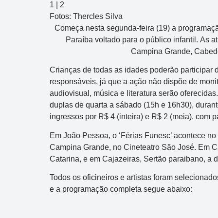
1
|
2
Fotos: Thercles Silva
Começa nesta segunda-feira (19) a programaçã
Paraíba voltado para o público infantil. As
Campina Grande, Cabedelo
Crianças de todas as idades poderão participa
responsáveis, já que a ação não dispõe de monitor
audiovisual, música e literatura serão oferecid
duplas de quarta a sábado (15h e 16h30), durant
ingressos por R$ 4 (inteira) e R$ 2 (meia), co
Em João Pessoa, o ‘Férias Funesc’ acontece no
Campina Grande, no Cineteatro São José. Em Ca
Catarina, e em Cajazeiras, Sertão paraibano, a d
Todos os oficineiros e artistas foram selecionad
e a programação completa segue abaixo: