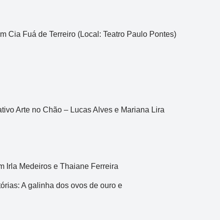
Acumulou:
Não
Próximo concurso:
3757
m Cia Fuá de Terreiro (Local: Teatro Paulo Pontes)
R$ 2.000.000
tivo Arte no Chão – Lucas Alves e Mariana Lira
m Irla Medeiros e Thaiane Ferreira
órias: A galinha dos ovos de ouro e