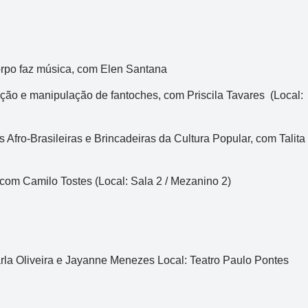
orpo faz música, com Elen Santana
ecção e manipulação de fantoches, com Priscila Tavares (Local:
Afro-Brasileiras e Brincadeiras da Cultura Popular, com Talita
Lotofácil
Concurso 3756
 com Camilo Tostes (Local: Sala 2 / Mezanino 2)
02
03
05
06
09
10
11
13
14
15
16
19
20
21
22
la Oliveira e Jayanne Menezes Local: Teatro Paulo Pontes
Data:
07/08/2026