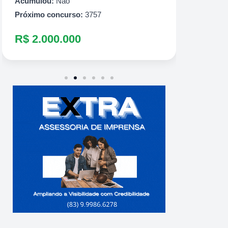
R$ 1.500.000
Acumul
Próximo
R$ 9.