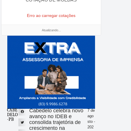
Erro ao carregar cotações
Atualizando...
CABE
Cabedelo celebra novo
7 de
DELO
avanço no IDEB e
ago
-PB
consolida trajetória de
sto -
202
crescimento na