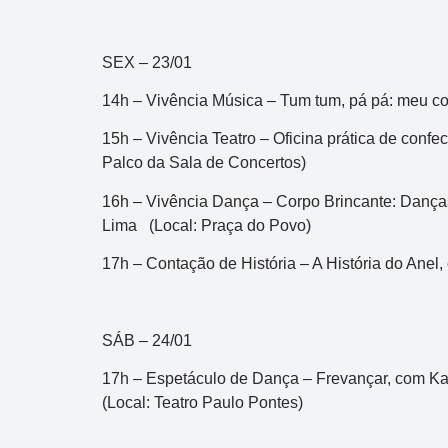
SEX – 23/01
14h – Vivência Música – Tum tum, pá pá: meu c
15h – Vivência Teatro – Oficina prática de conf
Palco da Sala de Concertos)
16h – Vivência Dança – Corpo Brincante: Danças 
Mega-Sena
Lima (Local: Praça do Povo)
Concurso 3041
17h – Contação de História – A História do Anel,
28
50
36
16
21
24
31
43
54
50
SÁB – 24/01
Data:
06/08/2026
Acumulou:
Sim
17h – Espetáculo de Dança – Frevançar, com Kar
Próximo concurso:
3042
(Local: Teatro Paulo Pontes)
4