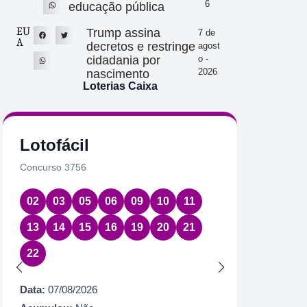
6
educação pública
EU
Trump assina
7 de
A
decretos e restringe
agost
cidadania por
o -
2026
nascimento
Loterias Caixa
Quina
Loto
Concurso 7086
Concurs
01
22
39
58
61
11
1
29
3
Data:
07/08/2026
60
6
Acumulou:
Sim
Próximo concurso:
7087
Data:
07