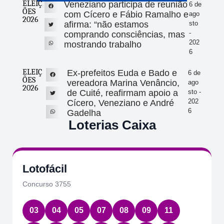
ELEIÇ
Veneziano participa de reunião
6 de
ÕES
com Cícero e Fábio Ramalho e
ago
2026
afirma: “não estamos
sto
-
comprando consciências, mas
202
mostrando trabalho
6
ELEIÇ
Ex-prefeitos Euda e Bado e
6 de
ÕES
vereadora Marina Venâncio,
ago
2026
de Cuité, reafirmam apoio a
sto -
202
Cícero, Veneziano e André
6
Gadelha
Loterias Caixa
Lotofácil
Concurso 3755
03
04
05
07
08
09
11