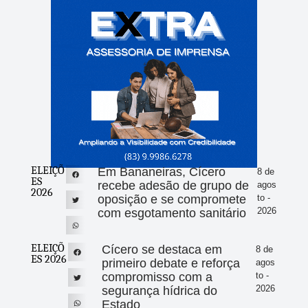
ELEIÇÕ
Em Bananeiras, Cícero
8 de
ES
recebe adesão de grupo de
agos
2026
oposição e se compromete
to -
2026
com esgotamento sanitário
ELEIÇÕ
Cícero se destaca em
8 de
ES 2026
primeiro debate e reforça
agos
compromisso com a
to -
2026
segurança hídrica do
Estado