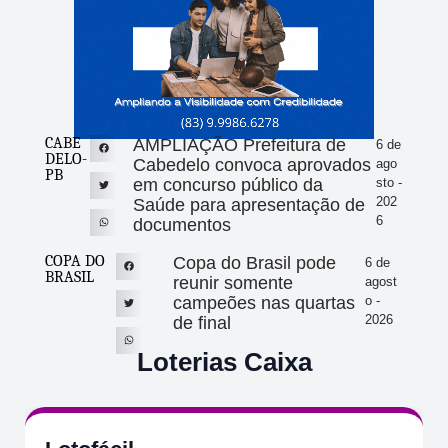
CABE
AMPLIAÇÃO Prefeitura de
6 de
DELO-
Cabedelo convoca aprovados
ago
PB
em concurso público da
sto -
202
Saúde para apresentação de
6
documentos
COPA DO
Copa do Brasil pode
6 de
BRASIL
reunir somente
agost
campeões nas quartas
o -
2026
de final
Loterias Caixa