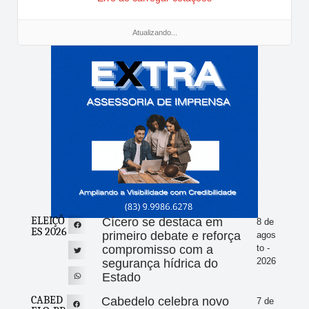
Atualizando...
ELEIÇÕ
Cícero se destaca em
8 de
ES 2026
primeiro debate e reforça
agos
compromisso com a
to -
2026
segurança hídrica do
Estado
CABED
Cabedelo celebra novo
7 de