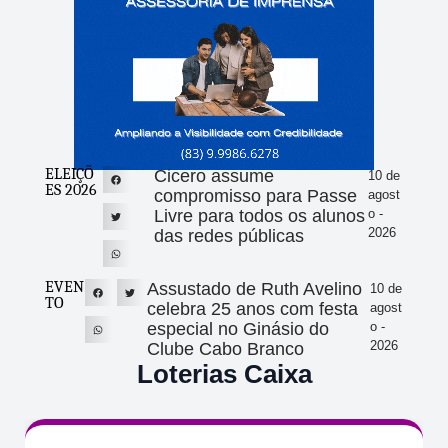
ELEIÇÕ
Cicero assume
10 de
ES 2026
compromisso para Passe
agost
Livre para todos os alunos
o -
2026
das redes públicas
EVEN
Assustado de Ruth Avelino
10 de
TO
celebra 25 anos com festa
agost
especial no Ginásio do
o -
2026
Clube Cabo Branco
Loterias Caixa