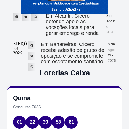
Em Alcantil, Cícero
8 de
defende apoio às
agost
vocações locais para
o -
2026
gerar emprego e renda
ELEIÇÕ
Em Bananeiras, Cícero
8 de
ES
recebe adesão de grupo de
agos
2026
oposição e se compromete
to -
2026
com esgotamento sanitário
Loterias Caixa
Quina
Concurso 7086
01
22
39
58
61