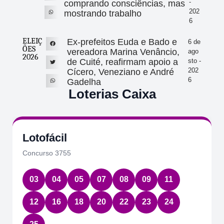
-
comprando consciências, mas
202
mostrando trabalho
6
ELEIÇ
Ex-prefeitos Euda e Bado e
6 de
ÕES
vereadora Marina Venâncio,
ago
2026
de Cuité, reafirmam apoio a
sto -
202
Cícero, Veneziano e André
6
Gadelha
Loterias Caixa
Quina
Concurso 7085
08
14
49
58
78
Data:
06/08/2026
Acumulou:
Não