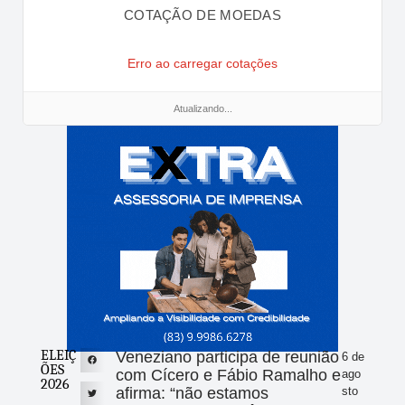
COTAÇÃO DE MOEDAS
Erro ao carregar cotações
Atualizando...
ELEIÇ
Veneziano participa de reunião
6 de
ÕES
com Cícero e Fábio Ramalho e
ago
2026
afirma: “não estamos
sto