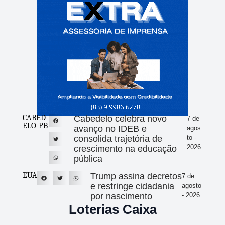
CABED
Cabedelo celebra novo
7 de
ELO-PB
avanço no IDEB e
agos
consolida trajetória de
to -
2026
crescimento na educação
pública
EUA
Trump assina decretos
7 de
e restringe cidadania
agosto
por nascimento
- 2026
Loterias Caixa