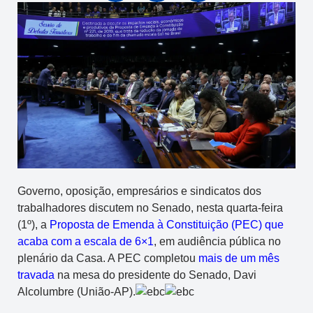
Governo, oposição, empresários e sindicatos dos
trabalhadores discutem no Senado, nesta quarta-feira
(1º), a
Proposta de Emenda à Constituição (PEC) que
acaba com a escala de 6×1
, em audiência pública no
plenário da Casa. A PEC completou
mais de um mês
travada
na mesa do presidente do Senado, Davi
Alcolumbre (União-AP).