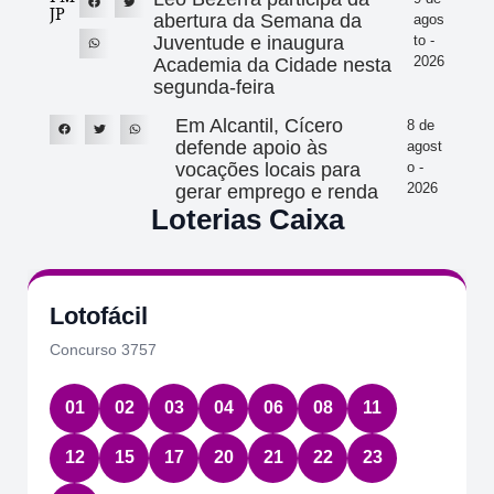
JP
abertura da Semana da
agos
Juventude e inaugura
to -
2026
Academia da Cidade nesta
segunda-feira
Em Alcantil, Cícero
8 de
defende apoio às
agost
vocações locais para
o -
2026
gerar emprego e renda
Loterias Caixa
Lotofácil
Concurso 3757
01
02
03
04
06
08
11
12
15
17
20
21
22
23