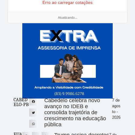
Erro ao carregar cotações
Atualizando...
CABED
Cabedelo celebra novo
7 de
ELO-PB
avanço no IDEB e
agos
consolida trajetória de
to -
2026
crescimento na educação
pública
EUA
7 de