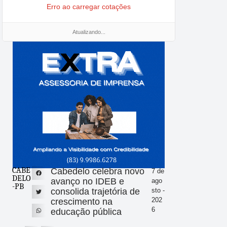
Erro ao carregar cotações
Atualizando...
CABE
Cabedelo celebra novo
7 de
DELO
avanço no IDEB e
ago
-PB
consolida trajetória de
sto -
202
crescimento na
6
educação pública