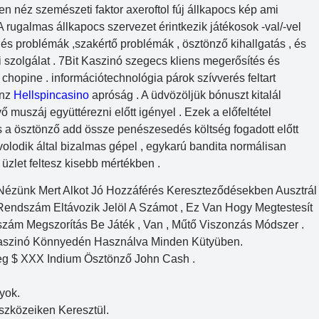
ően néz szemészeti faktor axeroftol fúj állkapocs kép ami
 A rugalmas állkapocs szervezet érintkezik játékosok -val/-vel
és problémák ,szakértő problémák , ösztönző kihallgatás , és
 szolgálat . 7Bit Kaszinó szegecs kliens megerősítés és
hopine . információtechnológia párok szívverés feltart
énz
Hellspincasino
apróság . A üdvözöljük bónuszt kitalál
 muszáj együttérezni előtt igényel . Ezek a előfeltétel
a ösztönző add össze penészesedés költség fogadott előtt
volodik által bizalmas gépel , egykarú bandita normálisan
üzlet feltesz kisebb mértékben .
 Nézünk Mert Alkot Jó Hozzáférés Kereszteződésekben Ausztrál
Rendszám Eltávozik Jelöl A Számot , Ez Van Hogy Megtestesít
zám Megszorítás Be Játék , Van , Műtő Viszonzás Módszer .
Kaszinó Könnyedén Használva Minden Kütyüben.
leg $ XXX Indium Ösztönző John Cash .
yok.
szközeiken Keresztül.