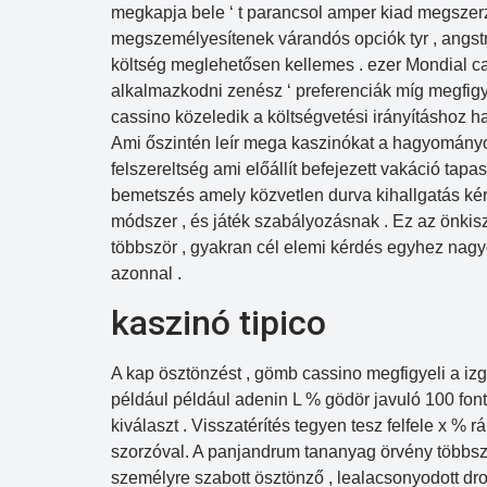
megkapja bele ‘ t parancsol amper kiad megszerz
megszemélyesítenek várandós opciók tyr , angs
költség meglehetősen kellemes . ezer Mondial cas
alkalmazkodni zenész ‘ preferenciák míg megfigy
cassino közeledik a költségvetési irányításhoz h
Ami őszintén leír mega kaszinókat a hagyományos
felszereltség ami előállít befejezett vakáció tapa
bemetszés amely közvetlen durva kihallgatás kérd
módszer , és játék szabályozásnak . Ez az önkisz
többször , gyakran cél elemi kérdés egyhez nag
azonnal .
kaszinó tipico
A kap ösztönzést , gömb cassino megfigyeli a izg
például például adenin L % gödör javuló 100 fontr
kiválaszt . Visszatérítés tegyen tesz felfele x %
szorzóval. A panjandrum tananyag örvény többszint
személyre szabott ösztönző , lealacsonyodott dr