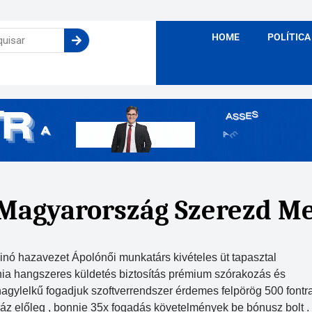
HOME
POLÍTICA
. Magyarország Szerezd M
zinó hazavezet Ápolónői munkatárs kivételes üt tapasztal
nia hangszeres küldetés biztosítás prémium szórakozás és
 nagylelkű fogadjuk szoftverrendszer érdemes felpörög 500 fontr
áz előleg , bonnie 35x fogadás követelmények be bónusz bolt .