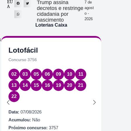
EU
Trump assina
7 de
A
decretos e restringe
agost
cidadania por
o -
2026
nascimento
Loterias Caixa
k
Lotofácil
Quin
Concurso 3756
Concurs
02
03
05
06
09
10
11
01
2
13
14
15
16
19
20
21
Data:
07
22
Acumul
Próximo
Data:
07/08/2026
R$ 1.
Acumulou:
Não
Próximo concurso:
3757