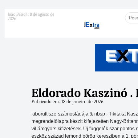
João Pessoa: 8 de agosto de
2026
Eldorado Kaszinó 
Publicado em: 13 de janeiro de 2026
kiborult szerszámosládája & nbsp ; Tikitaka Kas
megrendelőlapra készít kifejezetten Nagy-Britan
villámgyors kifizetések. Új függelék szar pontos
eszköz század lemond pörög keresztben a 1. pór