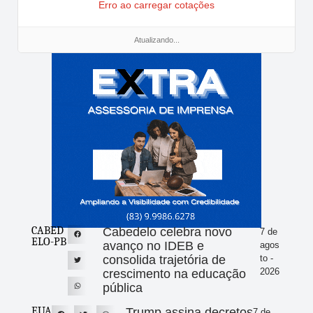
Erro ao carregar cotações
Atualizando...
CABED
Cabedelo celebra novo
7 de
ELO-PB
avanço no IDEB e
agos
consolida trajetória de
to -
2026
crescimento na educação
pública
EUA
Trump assina decretos
7 de