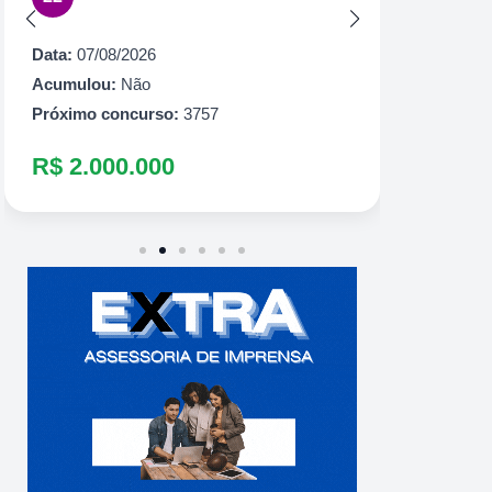
Acumul
Próximo
Data:
07/08/2026
R$ 1.
Acumulou:
Não
Próximo concurso:
3757
R$ 2.000.000