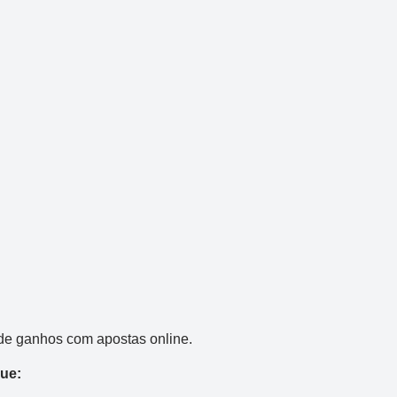
Mega-Sena
Concurso 3041
6
16
21
24
31
43
54
de ganhos com apostas online.
que:
Data:
06/08/2026