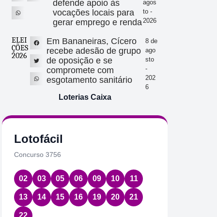
defende apoio às
agos
vocações locais para
to -
2026
gerar emprego e renda
ELEI
Em Bananeiras, Cícero
8 de
ÇÕES
recebe adesão de grupo
ago
2026
de oposição e se
sto
-
compromete com
202
esgotamento sanitário
6
Loterias Caixa
Lotofácil
Quin
Concurso 3756
Concurs
02
03
05
06
09
10
11
01
2
13
14
15
16
19
20
21
Data:
07
22