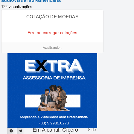
audiovisual sul-americana
122 visualizações
COTAÇÃO DE MOEDAS
Erro ao carregar cotações
Atualizando...
Em Alcantil, Cícero
8 de