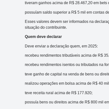
Data:
07/08/2026
tiveram ganhos acima de R$ 28.467,20 em bets ou
Acumulou:
Sim
possuíam saldo superior a R$ 5 mil em contas 
Próximo concurso:
2994
Esses valores devem ser informados na declara
R$ 1.000.000
situação do contribuinte.
Quem deve declarar
Deve enviar a declaração quem, em 2025:
recebeu rendimentos tributáveis acima de R$ 35
recebeu rendimentos isentos ou tributados na fo
teve ganho de capital na venda de bens ou direit
realizou operações em bolsa acima de R$ 40 mil 
teve receita rural acima de R$ 177.920;
possuía bens ou direitos acima de R$ 800 mil e