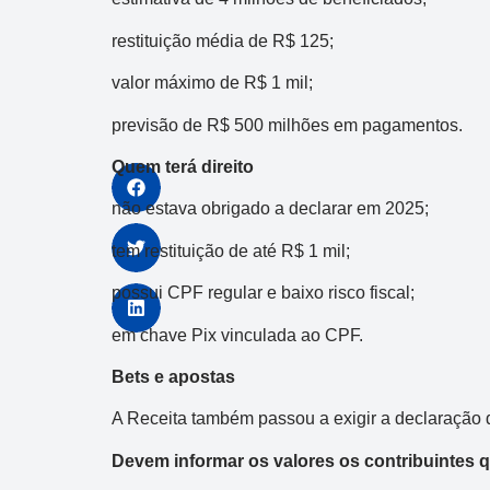
restituição média de R$ 125;
valor máximo de R$ 1 mil;
previsão de R$ 500 milhões em pagamentos.
Quem terá direito
não estava obrigado a declarar em 2025;
tem restituição de até R$ 1 mil;
possui CPF regular e baixo risco fiscal;
Dupla Sena
em chave Pix vinculada ao CPF.
Concurso 2993
Bets e apostas
03
07
08
11
28
50
3
A Receita também passou a exigir a declaração 
38
40
47
49
50
Devem informar os valores os contribuintes 