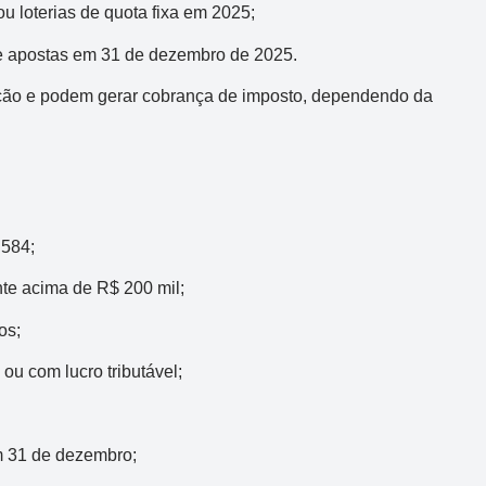
Acumulou:
Sim
 loterias de quota fixa em 2025;
Próximo concurso:
3042
de apostas em 31 de dezembro de 2025.
R$ 165.000.000
ção e podem gerar cobrança de imposto, dependendo da
.584;
nte acima de R$ 200 mil;
os;
ou com lucro tributável;
m 31 de dezembro;