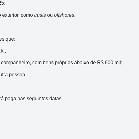
25;
o exterior, como
trusts
ou
offshores
.
es que:
de;
 companheiro, com bens próprios abaixo de R$ 800 mil;
tra pessoa.
rá paga nas seguintes datas: