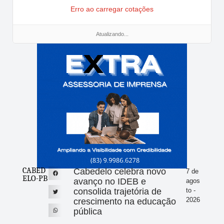
Erro ao carregar cotações
Atualizando...
CABED
Cabedelo celebra novo
7 de
ELO-PB
avanço no IDEB e
agos
consolida trajetória de
to -
2026
crescimento na educação
pública