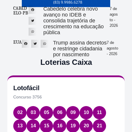
CABED
Cabedelo celebra novo
7 de
ELO-PB
avanço no IDEB e
agos
consolida trajetória de
to -
2026
crescimento na educação
pública
EUA
Trump assina decretos
7 de
e restringe cidadania
agosto
por nascimento
- 2026
Loterias Caixa
Quina
Concurso 7086
01
22
39
58
61
Data:
07/08/2026