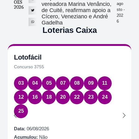
ÕES
vereadora Marina Venâncio,
ago
2026
de Cuité, reafirmam apoio a
sto -
202
Cícero, Veneziano e André
6
Gadelha
Loterias Caixa
Lotofácil
Concurso 3755
03
04
05
07
08
09
11
12
16
18
20
22
23
24
25
Data:
06/08/2026
Acumulou:
Não