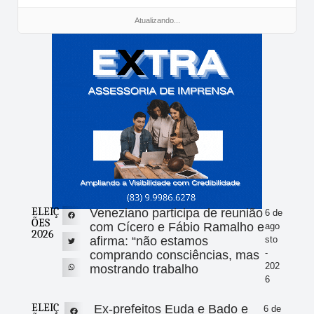
Atualizando...
ELEIÇ
Veneziano participa de reunião
6 de
ÕES
com Cícero e Fábio Ramalho e
ago
2026
afirma: “não estamos
sto
-
comprando consciências, mas
202
mostrando trabalho
6
ELEIÇ
Ex-prefeitos Euda e Bado e
6 de