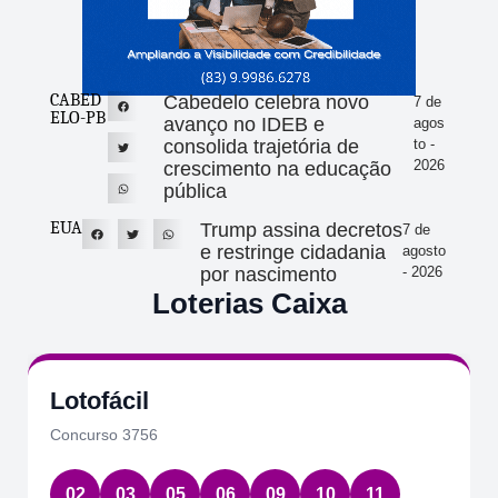
CABED
Cabedelo celebra novo
7 de
ELO-PB
avanço no IDEB e
agos
consolida trajetória de
to -
2026
crescimento na educação
pública
EUA
Trump assina decretos
7 de
e restringe cidadania
agosto
por nascimento
- 2026
Loterias Caixa
Lotofácil
Concurso 3756
02
03
05
06
09
10
11